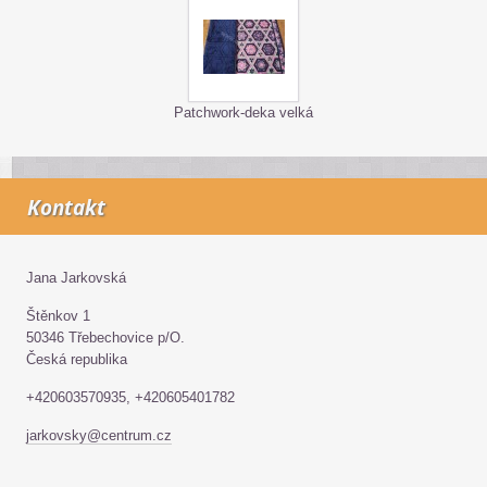
Patchwork-deka velká
Kontakt
Jana Jarkovská
Štěnkov 1
50346 Třebechovice p/O.
Česká republika
+420603570935, +420605401782
jarkovsky@centrum.cz