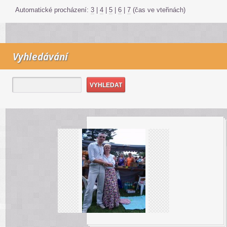
Automatické procházení:
3
|
4
|
5
|
6
|
7
(čas ve vteřinách)
Vyhledávání