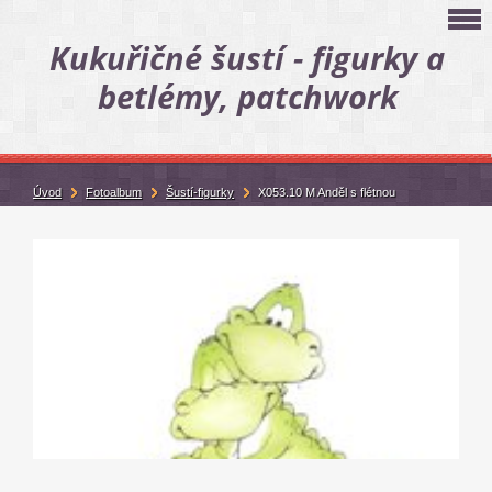
Kukuřičné šustí - figurky a
betlémy, patchwork
Úvod
Fotoalbum
Šustí-figurky
X053.10 M Anděl s flétnou