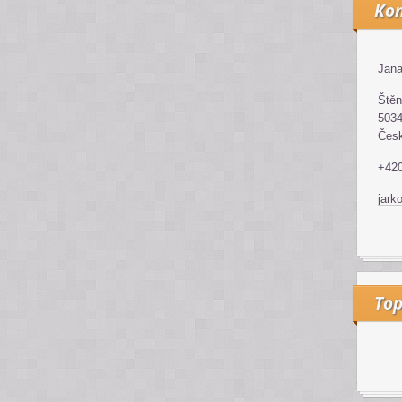
Kon
Jana
Štěn
5034
Česk
+42
jark
Top