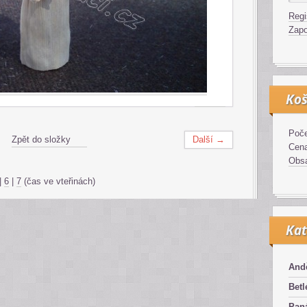
Regi
Zapo
Koš
Poče
Zpět do složky
Další →
Cen
Obsa
|
6
|
7
(čas ve vteřinách)
Kat
And
Bet
Pan