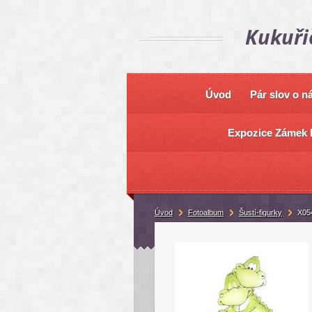
Kukuři
Úvod
Pár slov o n
Expozice Zámek 
Úvod
Fotoalbum
Šustí-figurky
X05