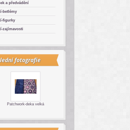
ek a předvádění
í-betlémy
í-figurky
í-zajímavosti
lední fotografie
Patchwork-deka velká