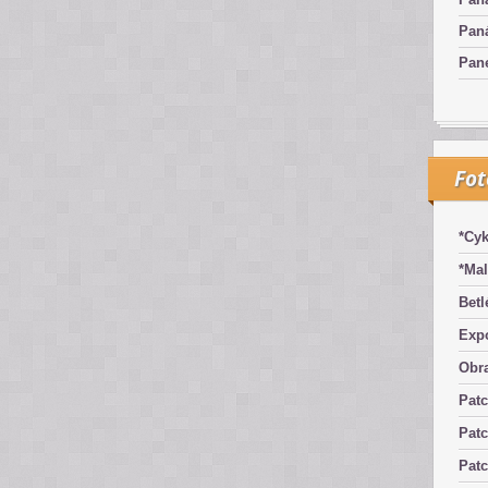
Pan
Pan
Fo
*Cyk
*Mal
Betl
Exp
Obra
Pat
Patc
Pat