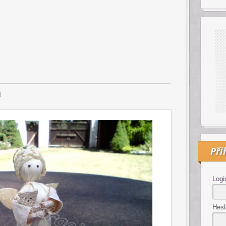
u
Při
Logi
Hesl