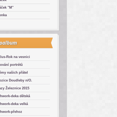
áček "M"
enka
toalbum
lus-Rok na vesnici
ování portrétů
émy našich přátel
ozice Doudleby n/O.
zy Železnice 2015
chwork-deka dětská
hwork-deka velká
chwork-přehoz