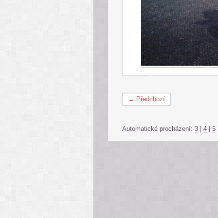
← Předchozí
Automatické procházení:
3
|
4
|
5