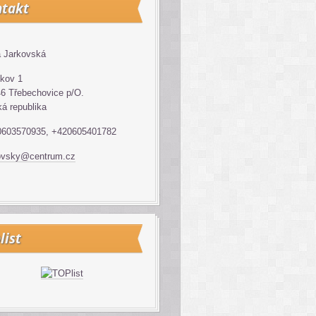
takt
 Jarkovská
kov 1
6 Třebechovice p/O.
á republika
0603570935, +420605401782
ovsky@centrum.cz
list