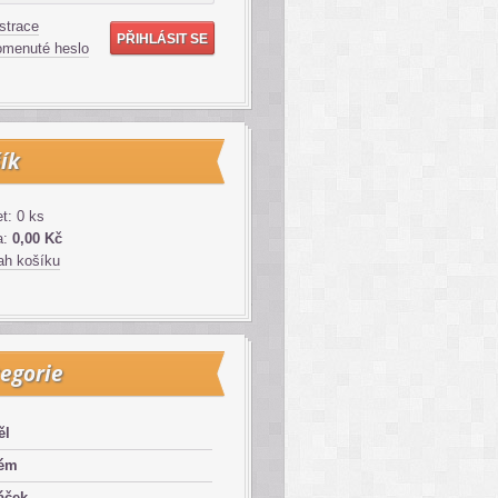
strace
menuté heslo
ík
t: 0 ks
a:
0,00 Kč
h košíku
egorie
ěl
lém
áček