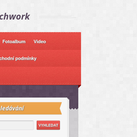
tchwork
Fotoalbum
Video
chodní podmínky
ledávání