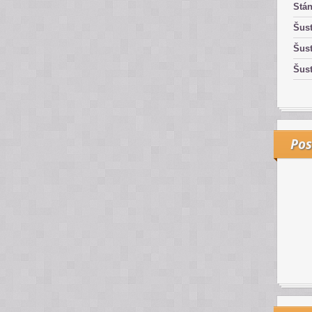
Stán
Šust
Šust
Šust
Pos