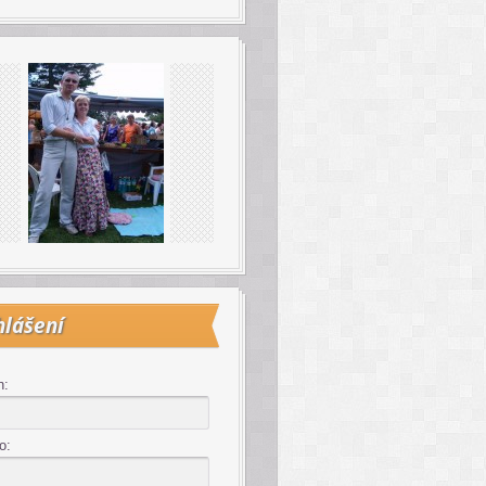
hlášení
n:
o: