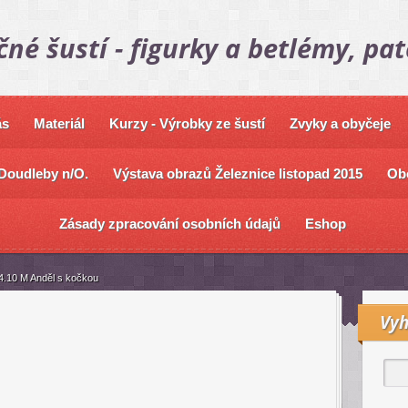
čné šustí - figurky a betlémy, pa
ás
Materiál
Kurzy - Výrobky ze šustí
Zvyky a obyčeje
Doudleby n/O.
Výstava obrazů Železnice listopad 2015
Ob
Zásady zpracování osobních údajů
Eshop
4.10 M Anděl s kočkou
Vyh