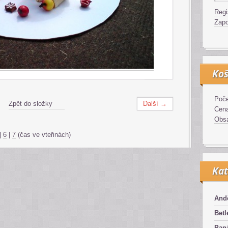
Regi
Zapo
Koš
Poče
Zpět do složky
Další →
Cen
Obsa
|
6
|
7
(čas ve vteřinách)
Kat
And
Bet
Pan