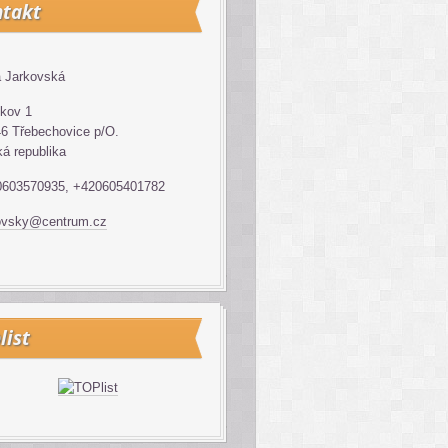
takt
 Jarkovská
kov 1
6 Třebechovice p/O.
á republika
0603570935, +420605401782
ovsky@centrum.cz
list