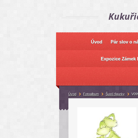
Kukuři
Úvod
Pár slov o n
Expozice Zámek 
Úvod
Fotoalbum
Šustí-figurky
V099