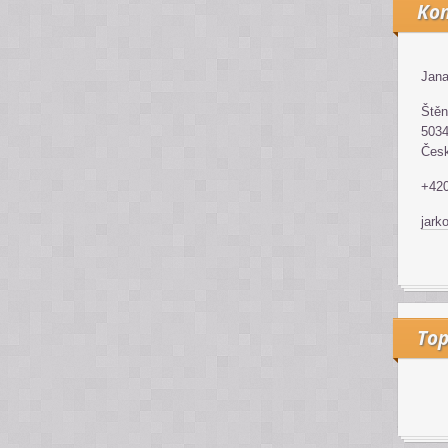
Kon
Jana
Štěn
5034
Česk
+42
jark
Top