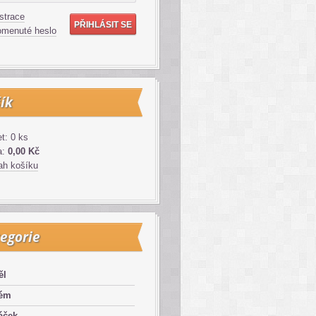
strace
menuté heslo
ík
t: 0 ks
a:
0,00 Kč
h košíku
egorie
ěl
lém
áček