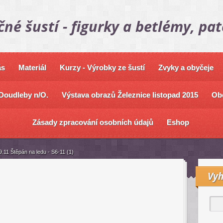
čné šustí - figurky a betlémy, pa
ás
Materiál
Kurzy - Výrobky ze šustí
Zvyky a obyčeje
Doudleby n/O.
Výstava obrazů Železnice listopad 2015
Ob
Zásady zpracování osobních údajů
Eshop
.11 Štěpán na ledu - S6-11 (1)
Vyh