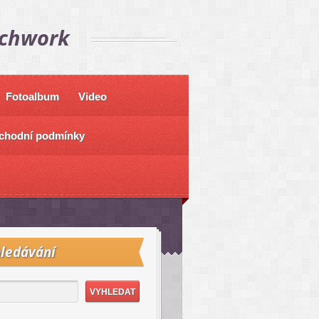
tchwork
Fotoalbum
Video
chodní podmínky
ledávání