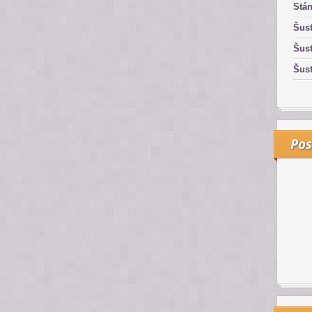
Stán
Šust
Šust
Šust
Pos