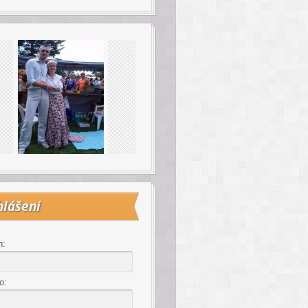
hlášení
n:
o: