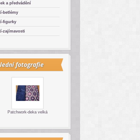
ek a předvádění
í-betlémy
í-figurky
í-zajímavosti
lední fotografie
Patchwork-deka velká