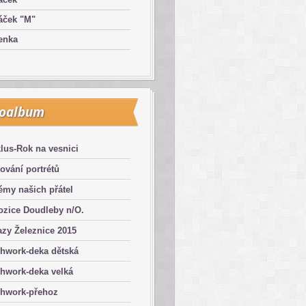
áček "M"
enka
toalbum
lus-Rok na vesnici
ování portrétů
émy našich přátel
ozice Doudleby n/O.
zy Železnice 2015
chwork-deka dětská
hwork-deka velká
chwork-přehoz