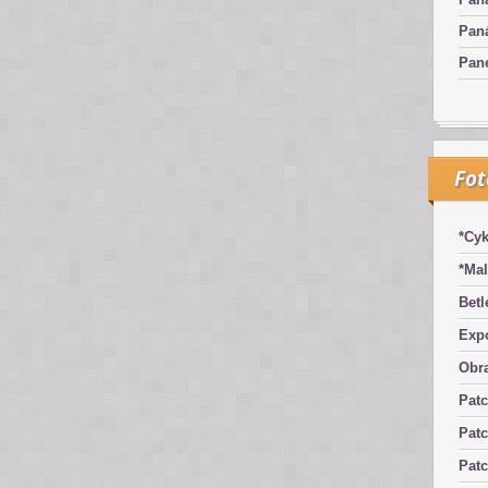
Pan
Pan
Fo
*Cyk
*Mal
Betl
Exp
Obra
Pat
Patc
Pat