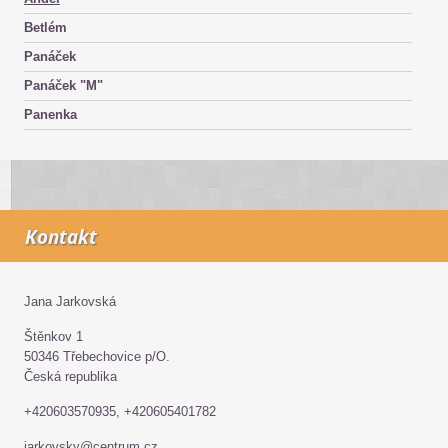
Betlém
Panáček
Panáček "M"
Panenka
Kontakt
Jana Jarkovská
Štěnkov 1
50346 Třebechovice p/O.
Česká republika
+420603570935, +420605401782
jarkovsky@centrum.cz