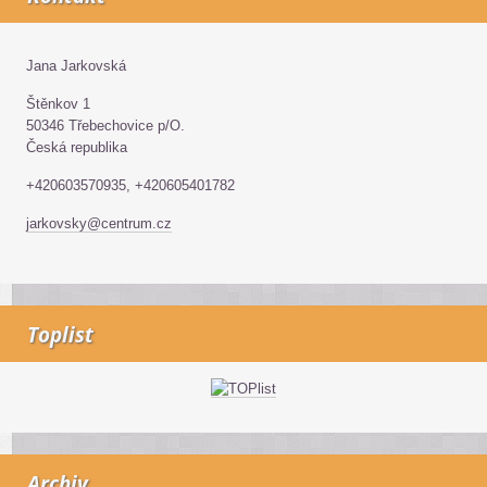
Jana Jarkovská
Štěnkov 1
50346 Třebechovice p/O.
Česká republika
+420603570935, +420605401782
jarkovsky@centrum.cz
Toplist
Archiv