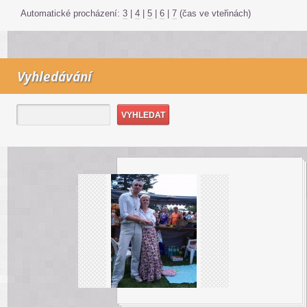
Automatické procházení:
3
|
4
|
5
|
6
|
7
(čas ve vteřinách)
Vyhledávání