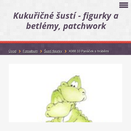
Kukuřičné šustí - figurky a
betlémy, patchwork
Úvod
Fotoalbum
Šustí-figurky
X088.10 Panáček s hráběmi