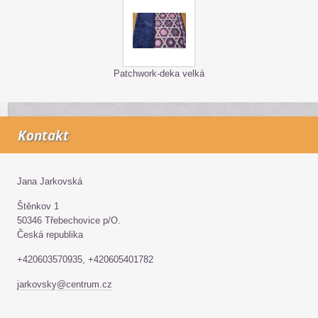
Patchwork-deka velká
Kontakt
Jana Jarkovská
Štěnkov 1
50346 Třebechovice p/O.
Česká republika
+420603570935, +420605401782
jarkovsky@centrum.cz