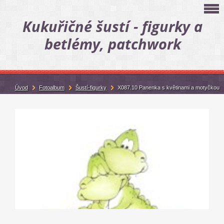
Kukuřičné šustí - figurky a
betlémy, patchwork
Úvod
Fotoalbum
Šustí-figurky
X087.10 Panenka s květinami a motyčkou