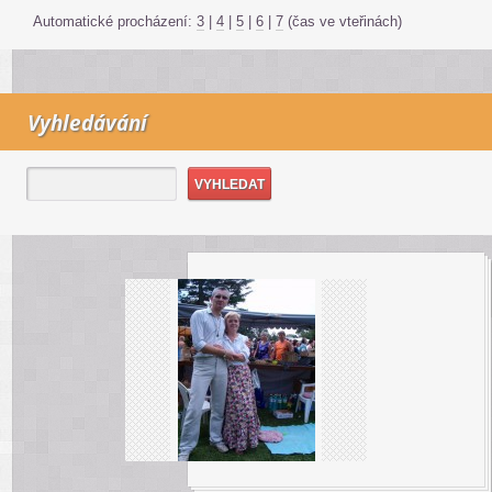
Automatické procházení:
3
|
4
|
5
|
6
|
7
(čas ve vteřinách)
Vyhledávání