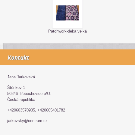
Patchwork-deka velká
Kontakt
Jana Jarkovská
Štěnkov 1
50346 Třebechovice p/O.
Česká republika
+420603570935, +420605401782
jarkovsky@centrum.cz