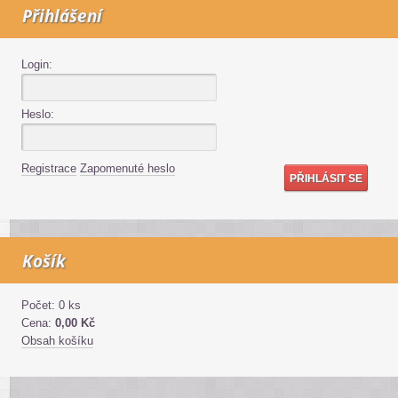
Přihlášení
Login:
Heslo:
Registrace
Zapomenuté heslo
Košík
Počet: 0 ks
Cena:
0,00 Kč
Obsah košíku