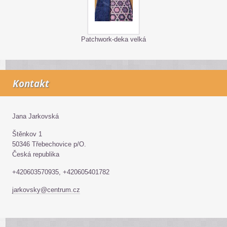
Patchwork-deka velká
Kontakt
Jana Jarkovská
Štěnkov 1
50346 Třebechovice p/O.
Česká republika
+420603570935, +420605401782
jarkovsky@centrum.cz