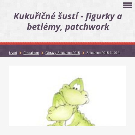
Kukuřičné šustí - figurky a
betlémy, patchwork
Úvod
Fotoalbum
Obrazy Železnice 2015
Železnice 2015.11 014