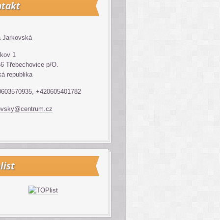
takt
 Jarkovská
kov 1
6 Třebechovice p/O.
á republika
0603570935, +420605401782
ovsky@centrum.cz
list