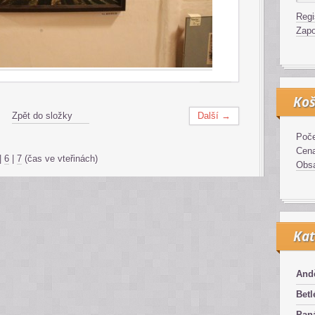
Regi
Zapo
Koš
Zpět do složky
Další →
Poče
Cen
|
6
|
7
(čas ve vteřinách)
Obsa
Kat
And
Bet
Pan