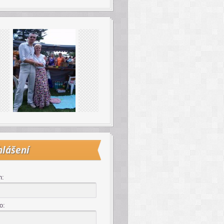
hlášení
n:
o: