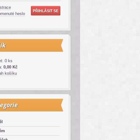
strace
menuté heslo
ík
t: 0 ks
a:
0,00 Kč
h košíku
egorie
ěl
lém
áček