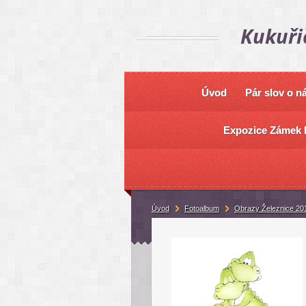
Kukuři
Úvod
Pár slov o n
Expozice Zámek 
Úvod
Fotoalbum
Obrazy Železnice 20