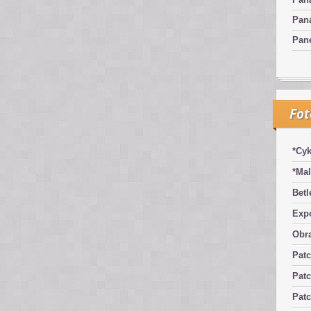
Pan
Pan
Fo
*Cyk
*Mal
Betl
Exp
Obra
Pat
Patc
Pat