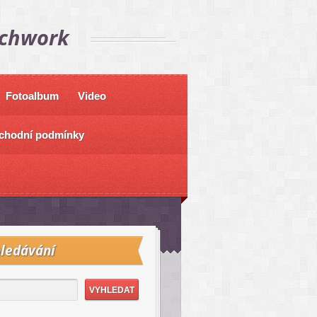
tchwork
Fotoalbum
Video
chodní podmínky
ledávání