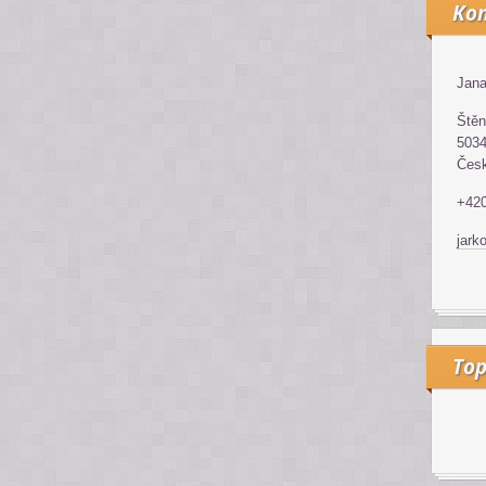
Kon
Jana
Štěn
5034
Česk
+42
jark
Top