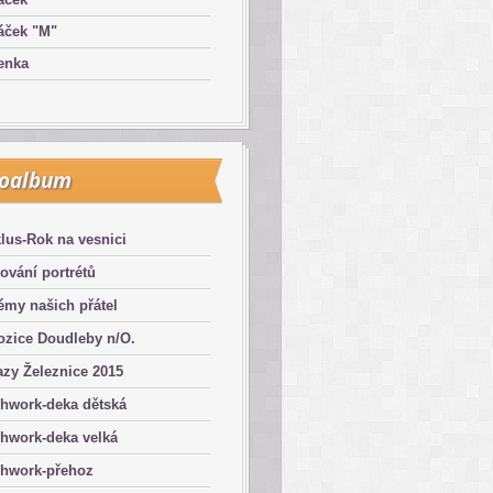
áček "M"
enka
toalbum
lus-Rok na vesnici
ování portrétů
émy našich přátel
ozice Doudleby n/O.
zy Železnice 2015
chwork-deka dětská
hwork-deka velká
chwork-přehoz