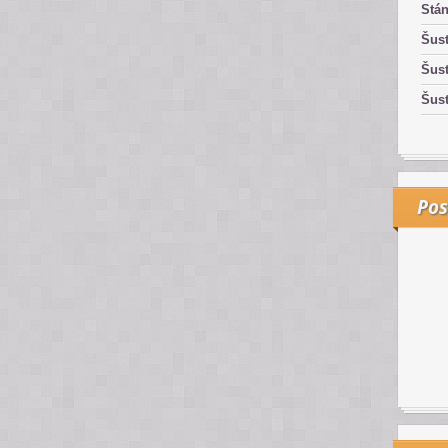
Stán
Šust
Šust
Šust
Pos