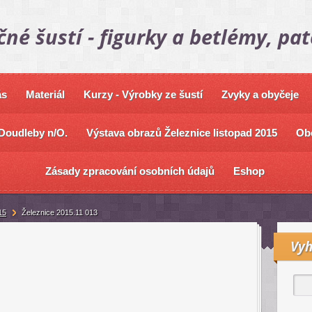
čné šustí - figurky a betlémy, pa
ás
Materiál
Kurzy - Výrobky ze šustí
Zvyky a obyčeje
Doudleby n/O.
Výstava obrazů Železnice listopad 2015
Ob
Zásady zpracování osobních údajů
Eshop
15
Železnice 2015.11 013
Vyh