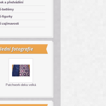
ek a předvádění
í-betlémy
í-figurky
í-zajímavosti
lední fotografie
Patchwork-deka velká