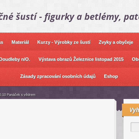
čné šustí - figurky a betlémy, pa
ás
Materiál
Kurzy - Výrobky ze šustí
Zvyky a obyčeje
Doudleby n/O.
Výstava obrazů Železnice listopad 2015
Ob
Zásady zpracování osobních údajů
Eshop
6.10 Panáček s vědrem
Vyh