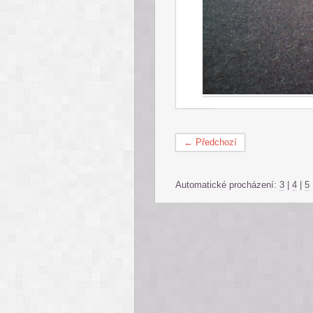
← Předchozí
Automatické procházení:
3
|
4
|
5