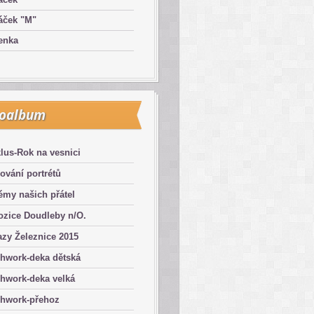
áček "M"
enka
toalbum
lus-Rok na vesnici
ování portrétů
émy našich přátel
ozice Doudleby n/O.
zy Železnice 2015
chwork-deka dětská
hwork-deka velká
chwork-přehoz