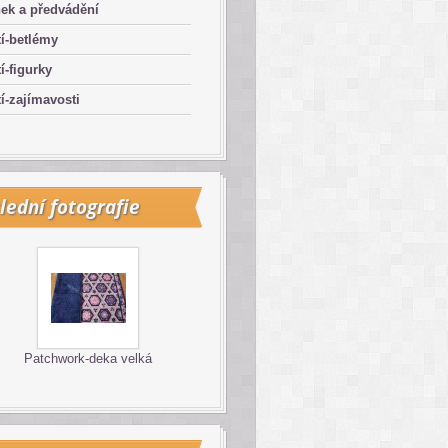
ek a předvádění
í-betlémy
í-figurky
í-zajímavosti
lední fotografie
Patchwork-deka velká