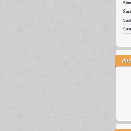
Stán
Šust
Šust
Šust
Pos