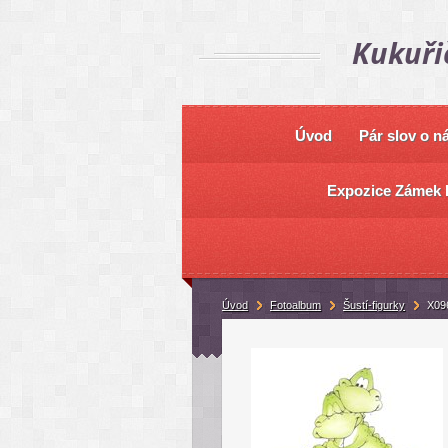
Kukuři
Úvod
Pár slov o n
Expozice Zámek 
Úvod
Fotoalbum
Šustí-figurky
X09