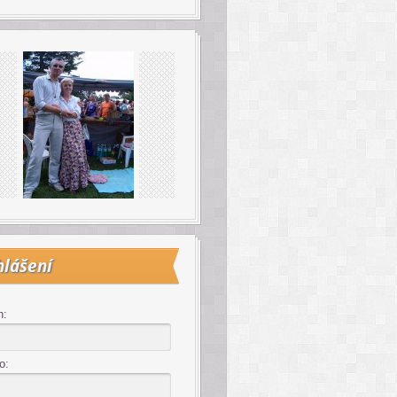
hlášení
n:
o: