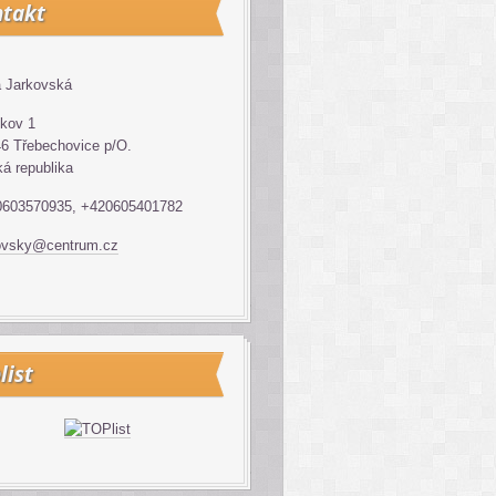
takt
 Jarkovská
kov 1
6 Třebechovice p/O.
á republika
0603570935, +420605401782
ovsky@centrum.cz
list