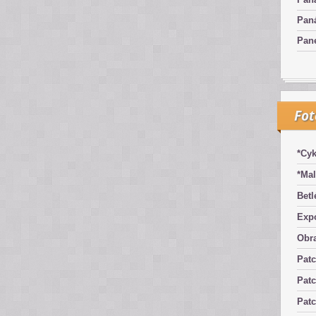
Pan
Pan
Fo
*Cyk
*Mal
Betl
Exp
Obra
Pat
Patc
Pat