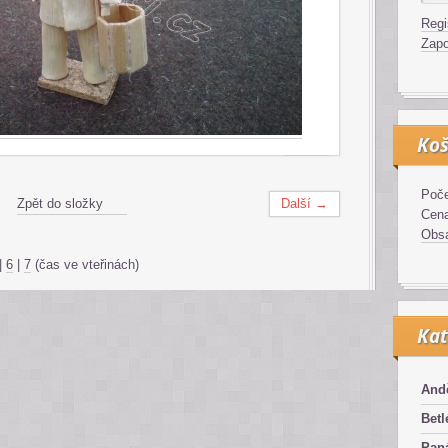
Regi
Zapo
Koš
Poče
Zpět do složky
Další →
Cen
Obsa
|
6
|
7
(čas ve vteřinách)
Kat
And
Bet
Pan