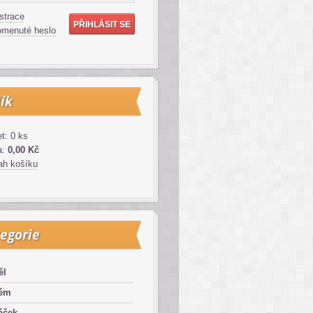
strace
menuté heslo
ík
t: 0 ks
a:
0,00 Kč
h košíku
egorie
ěl
lém
áček