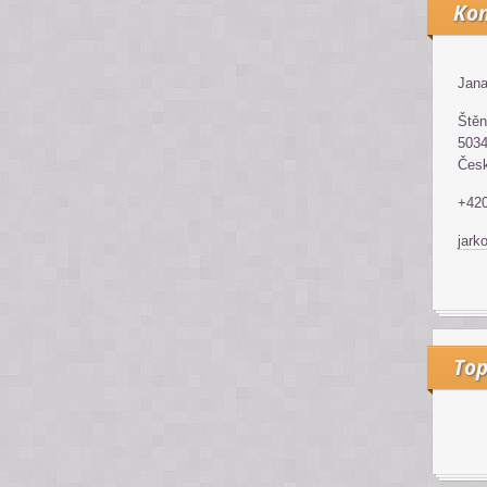
Kon
Jana
Štěn
5034
Česk
+42
jark
Top