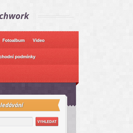
tchwork
Fotoalbum
Video
chodní podmínky
ledávání