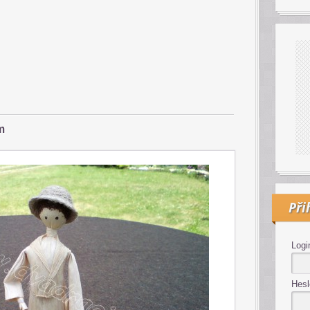
m
Při
Logi
Hesl