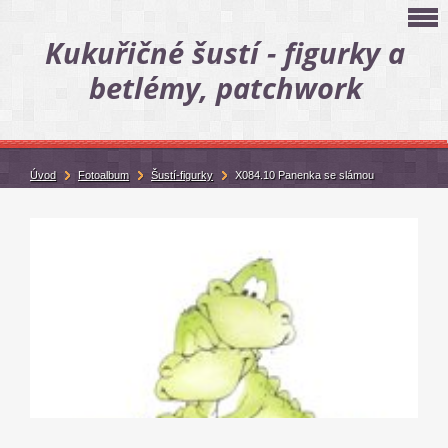
Kukuřičné šustí - figurky a
betlémy, patchwork
Úvod
Fotoalbum
Šustí-figurky
X084.10 Panenka se slámou