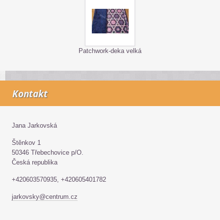
Patchwork-deka velká
Kontakt
Jana Jarkovská
Štěnkov 1
50346 Třebechovice p/O.
Česká republika
+420603570935, +420605401782
jarkovsky@centrum.cz