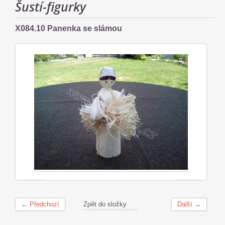
Šustí-figurky
X084.10 Panenka se slámou
← Předchozí
Zpět do složky
Další →