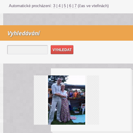
Automatické procházení:
3
|
4
|
5
|
6
|
7
(čas ve vteřinách)
Vyhledávání