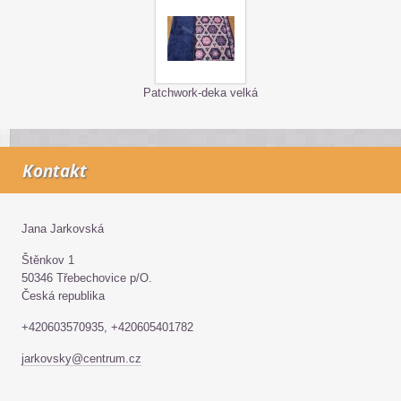
Patchwork-deka velká
Kontakt
Jana Jarkovská
Štěnkov 1
50346 Třebechovice p/O.
Česká republika
+420603570935, +420605401782
jarkovsky@centrum.cz