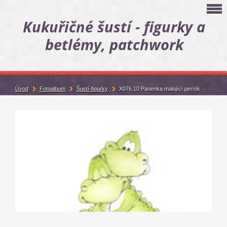
Kukuřičné šustí - figurky a
betlémy, patchwork
Úvod
Fotoalbum
Šustí-figurky
X076.10 Panenka malující perník