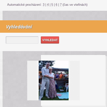
Automatické procházení:
3
|
4
|
5
|
6
|
7
(čas ve vteřinách)
Vyhledávání