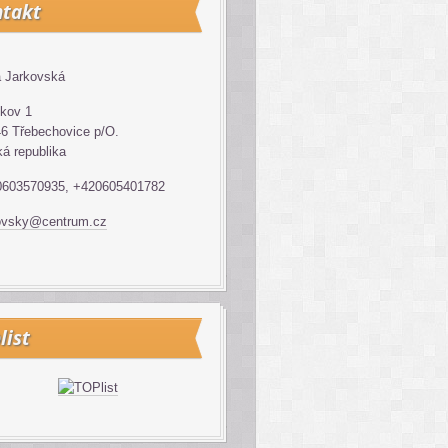
takt
 Jarkovská
kov 1
6 Třebechovice p/O.
á republika
0603570935, +420605401782
ovsky@centrum.cz
list