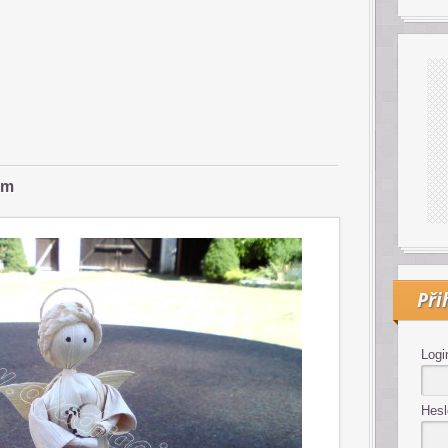
em
Při
Logi
Hesl