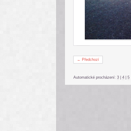
← Předchozí
Automatické procházení:
3
|
4
|
5