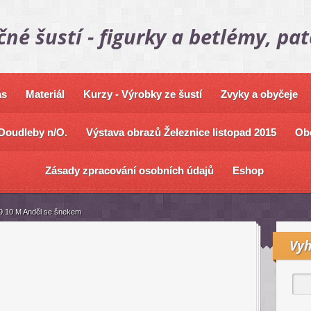
čné šustí - figurky a betlémy, pa
ás
Materiál
Kurzy - Výrobky ze šustí
Zvyky a obyčeje
Doudleby n/O.
Výstava obrazů Železnice listopad 2015
Ob
Zásady zpracování osobních údajů
Eshop
9.10 M Anděl se šnekem
Vyh