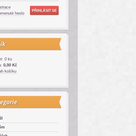
strace
menuté heslo
ík
t: 0 ks
a:
0,00 Kč
h košíku
egorie
ěl
lém
áček