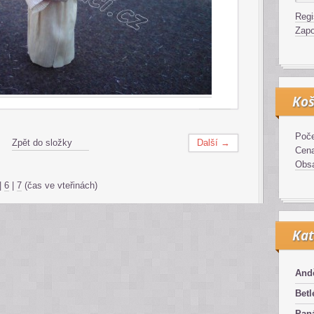
Regi
Zapo
Koš
Poče
Zpět do složky
Další →
Cen
Obsa
|
6
|
7
(čas ve vteřinách)
Kat
And
Bet
Pan