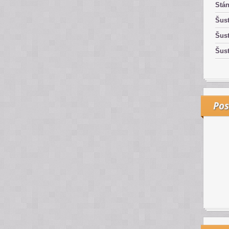
Stán
Šust
Šust
Šust
Pos