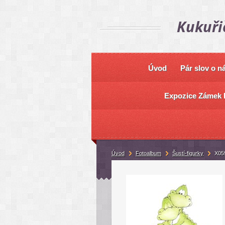
Kukuři
Úvod
Pár slov o n
Expozice Zámek 
Úvod
Fotoalbum
Šustí-figurky
X05