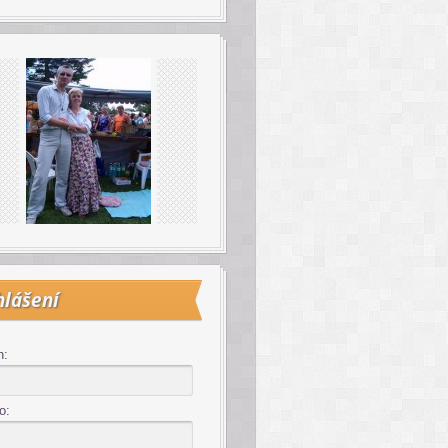
hlášení
n:
o: