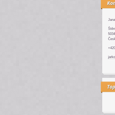
Kon
Jana
Štěn
5034
Česk
+42
jark
Top