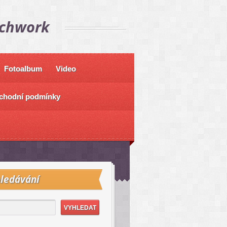
tchwork
Fotoalbum
Video
chodní podmínky
ledávání