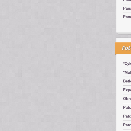
Pan
Pan
Fo
*Cyk
*Mal
Betl
Exp
Obra
Pat
Patc
Pat