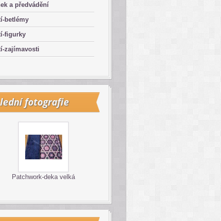
ek a předvádění
í-betlémy
í-figurky
í-zajímavosti
lední fotografie
Patchwork-deka velká