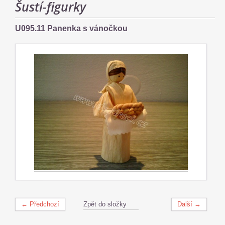
Šustí-figurky
U095.11 Panenka s vánočkou
← Předchozí
Zpět do složky
Další →