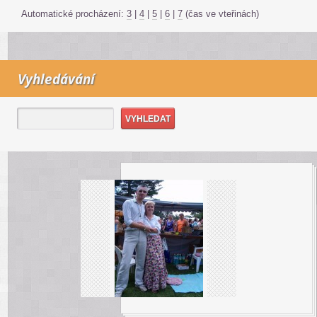
Automatické procházení:
3
|
4
|
5
|
6
|
7
(čas ve vteřinách)
Vyhledávání