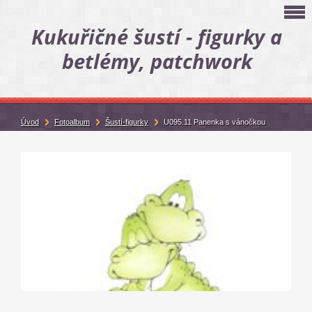
Kukuřičné šustí - figurky a
betlémy, patchwork
Úvod
Fotoalbum
Šustí-figurky
U095.11 Panenka s vánočkou