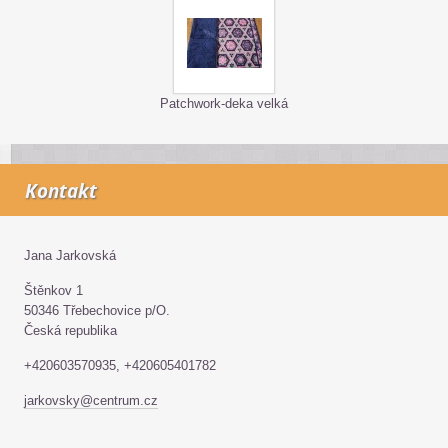
Patchwork-deka velká
Kontakt
Jana Jarkovská
Štěnkov 1
50346 Třebechovice p/O.
Česká republika
+420603570935, +420605401782
jarkovsky@centrum.cz