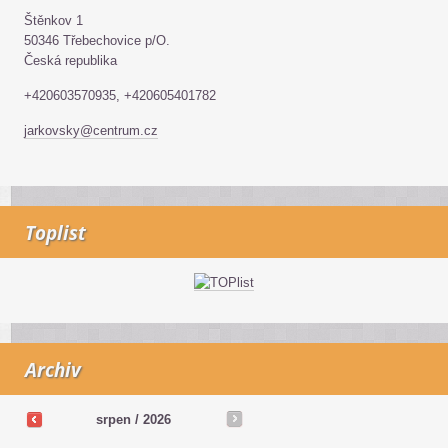
Štěnkov 1
50346 Třebechovice p/O.
Česká republika
+420603570935, +420605401782
jarkovsky@centrum.cz
Toplist
Archiv
srpen / 2026