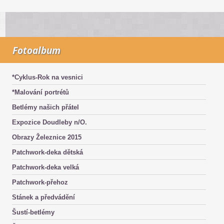
Fotoalbum
*Cyklus-Rok na vesnici
*Malování portrétů
Betlémy našich přátel
Expozice Doudleby n/O.
Obrazy Železnice 2015
Patchwork-deka dětská
Patchwork-deka velká
Patchwork-přehoz
Stánek a předvádění
Šustí-betlémy