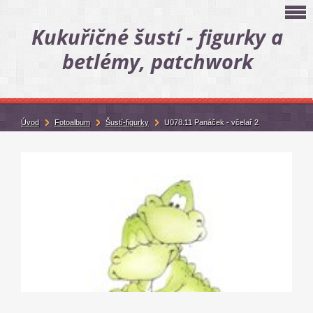
Kukuřičné šustí - figurky a
betlémy, patchwork
Úvod
Fotoalbum
Šustí-figurky
U078.11 Panáček - včelař 2