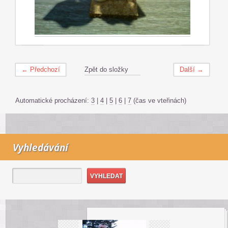
← Předchozí
Zpět do složky
Další →
Automatické procházení:
3
|
4
|
5
|
6
|
7
(čas ve vteřinách)
Vyhledávání