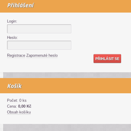
Přihlášení
Login:
Heslo:
Registrace
Zapomenuté heslo
Košík
Počet: 0 ks
Cena:
0,00 Kč
Obsah košíku