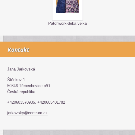
Patchwork-deka velká
Kontakt
Jana Jarkovská
Štěnkov 1
50346 Třebechovice p/O.
Česká republika
+420603570935, +420605401782
jarkovsky@centrum.cz