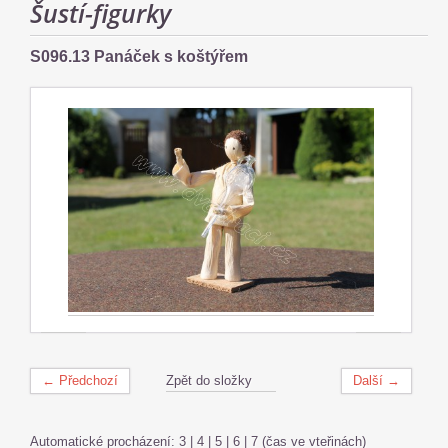
Šustí-figurky
S096.13 Panáček s koštýřem
← Předchozí
Zpět do složky
Další →
Automatické procházení:
3
|
4
|
5
|
6
|
7
(čas ve vteřinách)