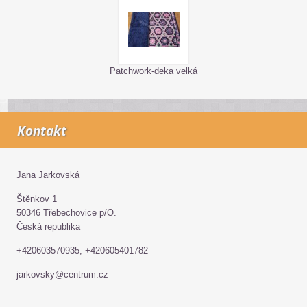
Patchwork-deka velká
Kontakt
Jana Jarkovská
Štěnkov 1
50346 Třebechovice p/O.
Česká republika
+420603570935, +420605401782
jarkovsky@centrum.cz