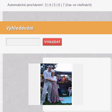
Automatické procházení:
3
|
4
|
5
|
6
|
7
(čas ve vteřinách)
Vyhledávání