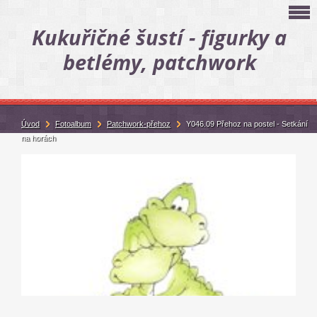
Kukuřičné šustí - figurky a
betlémy, patchwork
Úvod
Fotoalbum
Patchwork-přehoz
Y046.09 Přehoz na postel - Setkání
na horách