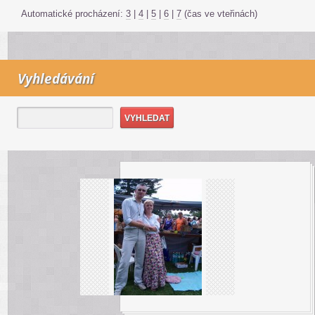
Automatické procházení:
3
|
4
|
5
|
6
|
7
(čas ve vteřinách)
Vyhledávání