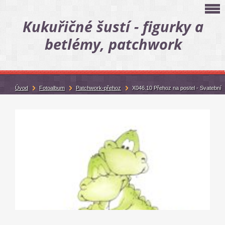
Kukuřičné šustí - figurky a
betlémy, patchwork
Úvod
Fotoalbum
Patchwork-přehoz
X046.10 Přehoz na postel - Svatební