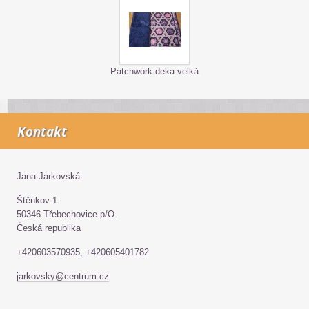
Patchwork-deka velká
Kontakt
Jana Jarkovská
Štěnkov 1
50346 Třebechovice p/O.
Česká republika
+420603570935, +420605401782
jarkovsky@centrum.cz