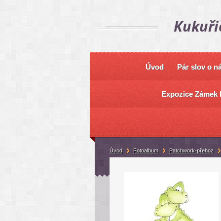
Kukuři
Úvod
Pár slov o n
Expozice Zámek 
Úvod
Fotoalbum
Patchwork-přehoz