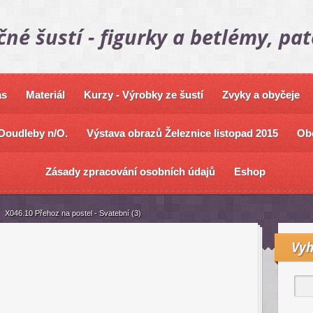
čné šustí - figurky a betlémy, pa
ás
Materiál
Kurzy - Výrobky ze šustí
Zvyky a obyčeje
Doudleby n/O.
Výstava obrazů Železnice listopad 2015
Ob
Zásady zpracování osobních údajů
Eshop
X046.10 Přehoz na postel - Svatební (3)
Vyh