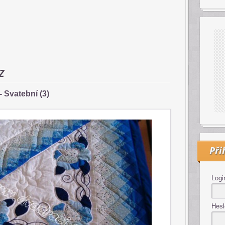
z
 Svatební (3)
Při
Logi
Hesl