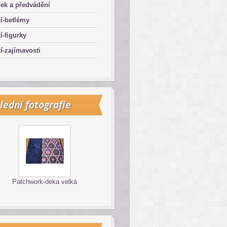
ek a předvádění
í-betlémy
í-figurky
í-zajímavosti
lední fotografie
Patchwork-deka velká