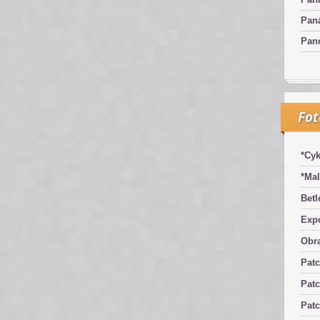
Pan
Pan
Fo
*Cyk
*Mal
Betl
Exp
Obra
Pat
Patc
Pat