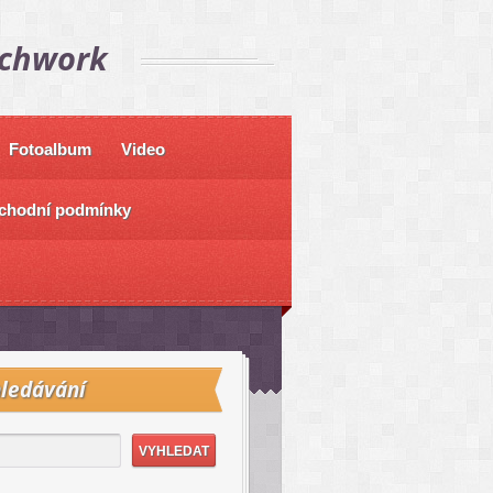
tchwork
Fotoalbum
Video
chodní podmínky
ledávání