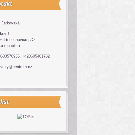
takt
 Jarkovská
kov 1
6 Třebechovice p/O.
á republika
0603570935, +420605401782
ovsky@centrum.cz
list