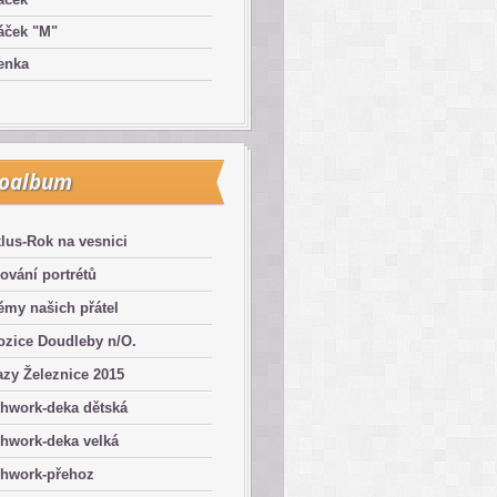
áček "M"
enka
toalbum
lus-Rok na vesnici
ování portrétů
émy našich přátel
ozice Doudleby n/O.
zy Železnice 2015
chwork-deka dětská
hwork-deka velká
chwork-přehoz