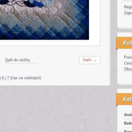
Regi
Zapo
Koš
Poče
Zpět do složky
Další →
Cen
Obsa
|
6
|
7
(čas ve vteřinách)
Kat
And
Bet
Pan