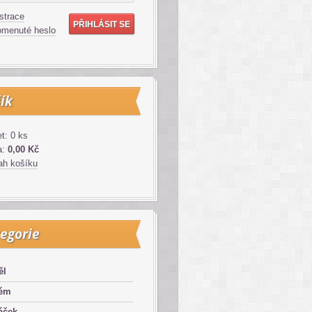
strace
menuté heslo
ík
t: 0 ks
a:
0,00 Kč
h košíku
egorie
ěl
lém
áček