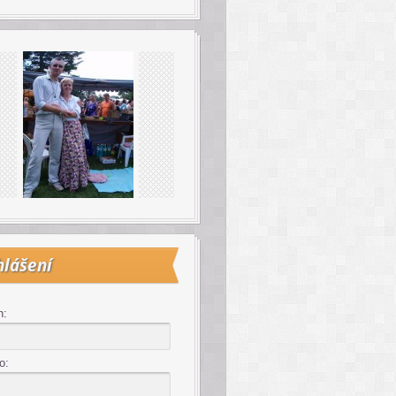
hlášení
n:
o: