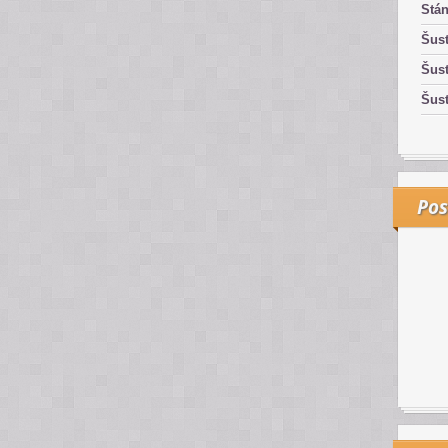
Stán
Šust
Šust
Šust
Pos