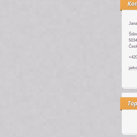
Kon
Jana
Štěn
5034
Česk
+42
jark
Top