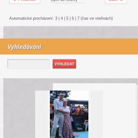
Automatické procházení:
3
|
4
|
5
|
6
|
7
(čas ve vteřinách)
Vyhledávání