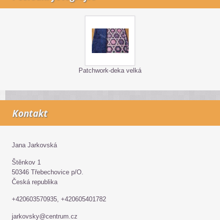
Patchwork-deka velká
Kontakt
Jana Jarkovská
Štěnkov 1
50346 Třebechovice p/O.
Česká republika
+420603570935, +420605401782
jarkovsky@centrum.cz