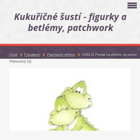
Kukuřičné šustí - figurky a
betlémy, patchwork
Úvod
Fotoalbum
Patchwork-přehoz
V049.11 Povlak na přehoz na postel -
Petrovický (3)