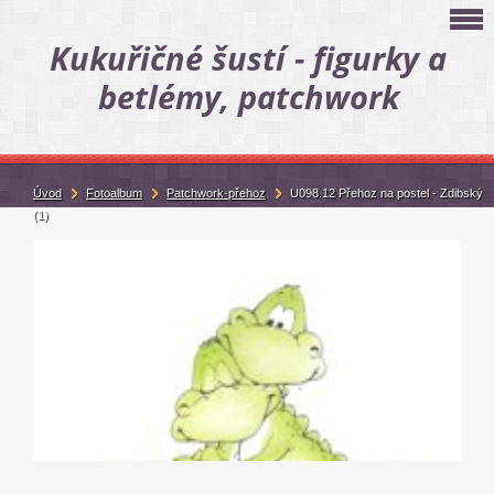
Kukuřičné šustí - figurky a
betlémy, patchwork
Úvod
Fotoalbum
Patchwork-přehoz
U098.12 Přehoz na postel - Zdibský
(1)