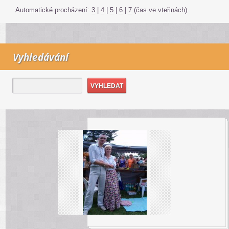
Automatické procházení:
3
|
4
|
5
|
6
|
7
(čas ve vteřinách)
Vyhledávání