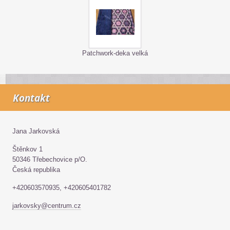
Patchwork-deka velká
Kontakt
Jana Jarkovská
Štěnkov 1
50346 Třebechovice p/O.
Česká republika
+420603570935, +420605401782
jarkovsky@centrum.cz