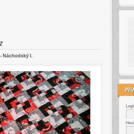
z
- Náchodský I.
Při
Logi
Hesl