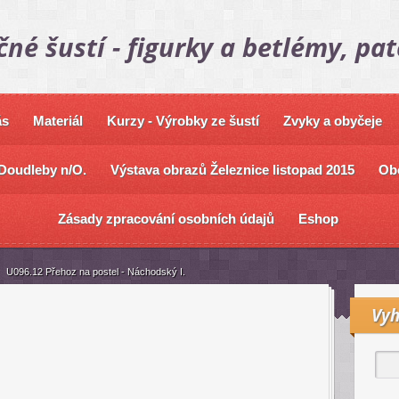
čné šustí - figurky a betlémy, pa
ás
Materiál
Kurzy - Výrobky ze šustí
Zvyky a obyčeje
Doudleby n/O.
Výstava obrazů Železnice listopad 2015
Ob
Zásady zpracování osobních údajů
Eshop
U096.12 Přehoz na postel - Náchodský I.
Vyh