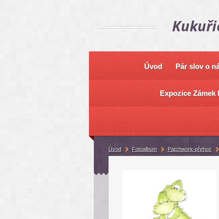
Kukuři
Úvod
Pár slov o n
Expozice Zámek 
Úvod
Fotoalbum
Patchwork-přehoz