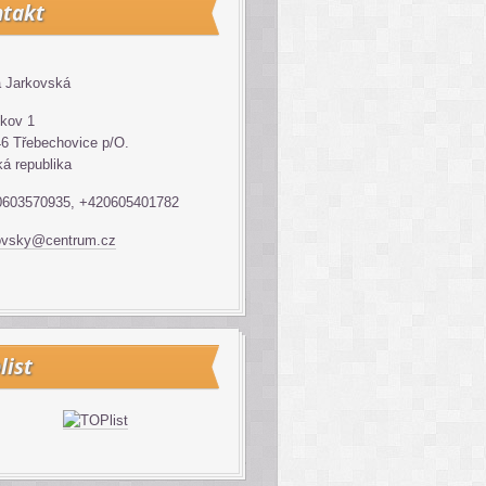
takt
 Jarkovská
kov 1
6 Třebechovice p/O.
á republika
0603570935, +420605401782
ovsky@centrum.cz
list