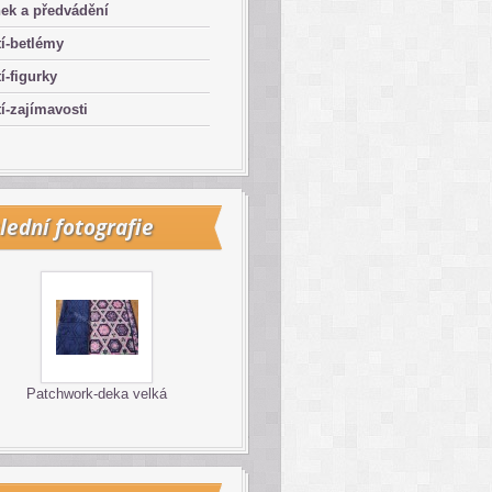
ek a předvádění
í-betlémy
í-figurky
í-zajímavosti
lední fotografie
Patchwork-deka velká