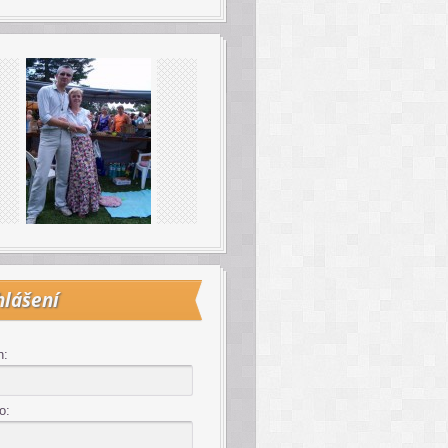
hlášení
n:
o: