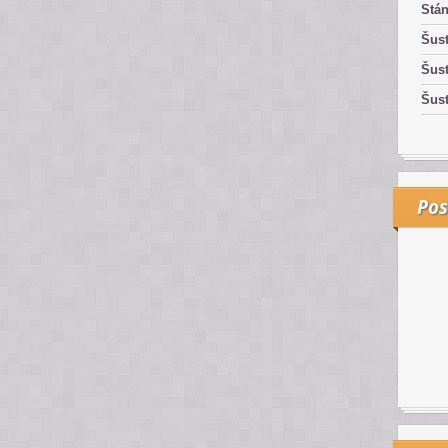
Stán
Šust
Šust
Šust
Pos