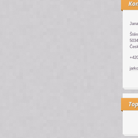
Kon
Jana
Štěn
5034
Česk
+42
jark
Top