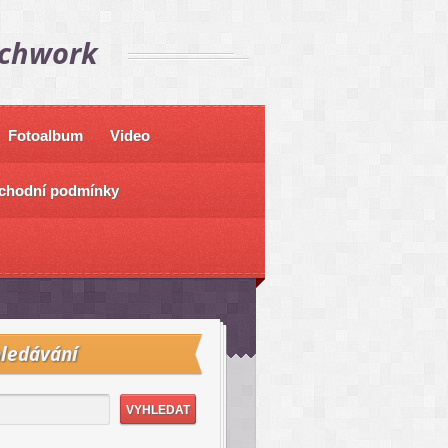
tchwork
Fotoalbum
Video
chodní podmínky
ledávání