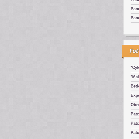
Pan
Pan
Fo
*Cyk
*Mal
Betl
Exp
Obra
Pat
Patc
Pat