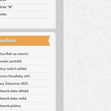
áček "M"
enka
toalbum
lus-Rok na vesnici
ování portrétů
émy našich přátel
ozice Doudleby n/O.
zy Železnice 2015
chwork-deka dětská
hwork-deka velká
chwork-přehoz