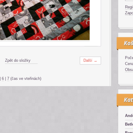
Regi
Zapo
Koš
Poče
Zpět do složky
Další →
Cen
Obsa
|
6
|
7
(čas ve vteřinách)
Kat
And
Bet
Pan