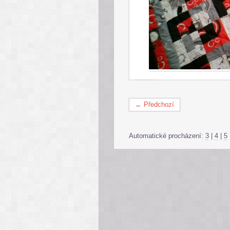
← Předchozí
Automatické procházení:
3
|
4
|
5