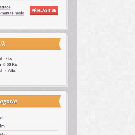
strace
menuté heslo
ík
t: 0 ks
a:
0,00 Kč
h košíku
egorie
ěl
lém
áček