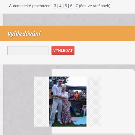
Automatické procházení:
3
|
4
|
5
|
6
|
7
(čas ve vteřinách)
Vyhledávání