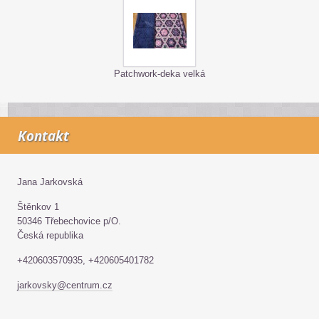
Patchwork-deka velká
Kontakt
Jana Jarkovská
Štěnkov 1
50346 Třebechovice p/O.
Česká republika
+420603570935, +420605401782
jarkovsky@centrum.cz