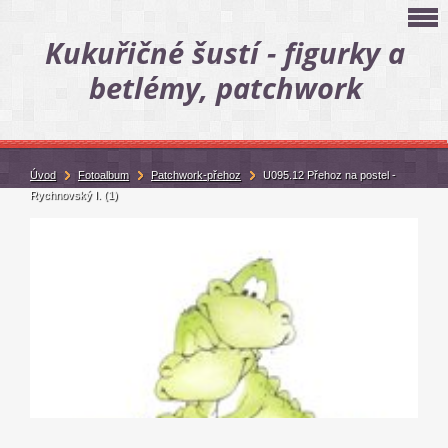
Kukuřičné šustí - figurky a
betlémy, patchwork
Úvod
Fotoalbum
Patchwork-přehoz
U095.12 Přehoz na postel -
Rychnovský I. (1)