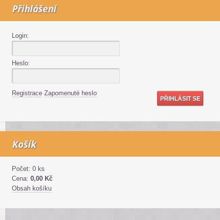
Přihlášení
Login:
Heslo:
Registrace
Zapomenuté heslo
Košík
Počet: 0 ks
Cena:
0,00 Kč
Obsah košíku