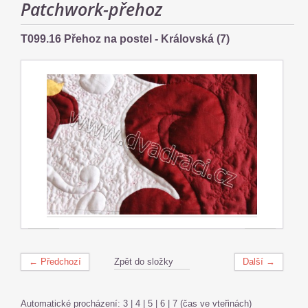
Patchwork-přehoz
T099.16 Přehoz na postel - Královská (7)
← Předchozí
Zpět do složky
Další →
Automatické procházení:
3
|
4
|
5
|
6
|
7
(čas ve vteřinách)