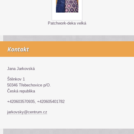
Patchwork-deka velká
Kontakt
Jana Jarkovská
Štěnkov 1
50346 Třebechovice p/O.
Česká republika
+420603570935, +420605401782
jarkovsky@centrum.cz