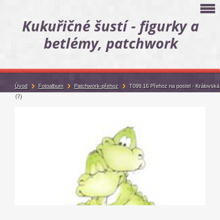
Kukuřičné šustí - figurky a
betlémy, patchwork
Úvod
Fotoalbum
Patchwork-přehoz
T099.16 Přehoz na postel - Královská
(7)