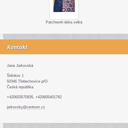
Patchwork-deka velká
Kontakt
Jana Jarkovská
Štěnkov 1
50346 Třebechovice p/O.
Česká republika
+420603570935, +420605401782
jarkovsky@centrum.cz