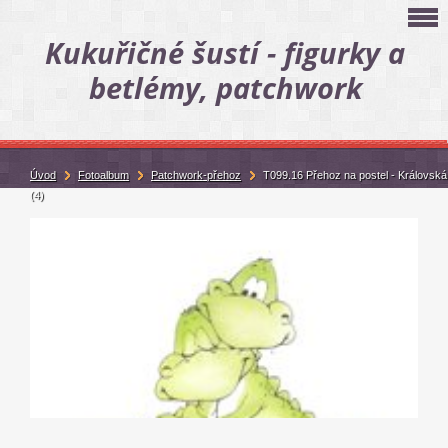
Kukuřičné šustí - figurky a
betlémy, patchwork
Úvod
Fotoalbum
Patchwork-přehoz
T099.16 Přehoz na postel - Královská
(4)