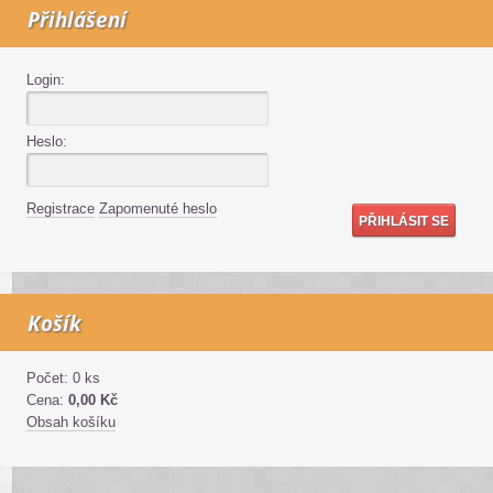
Přihlášení
Login:
Heslo:
Registrace
Zapomenuté heslo
Košík
Počet: 0 ks
Cena:
0,00 Kč
Obsah košíku