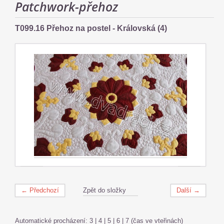
Patchwork-přehoz
T099.16 Přehoz na postel - Královská (4)
← Předchozí
Zpět do složky
Další →
Automatické procházení:
3
|
4
|
5
|
6
|
7
(čas ve vteřinách)