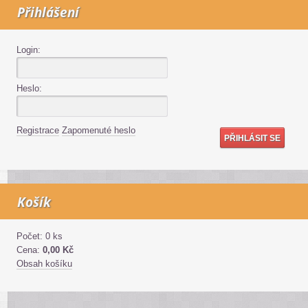
Přihlášení
Login:
Heslo:
Registrace
Zapomenuté heslo
Košík
Počet: 0 ks
Cena:
0,00 Kč
Obsah košíku