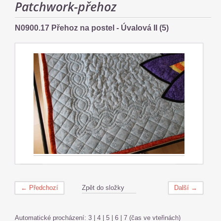
Patchwork-přehoz
N0900.17 Přehoz na postel - Úvalová II (5)
← Předchozí
Zpět do složky
Další →
Automatické procházení:
3
|
4
|
5
|
6
|
7
(čas ve vteřinách)