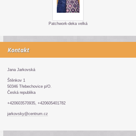
Patchwork-deka velká
Kontakt
Jana Jarkovská
Štěnkov 1
50346 Třebechovice p/O.
Česká republika
+420603570935, +420605401782
jarkovsky@centrum.cz