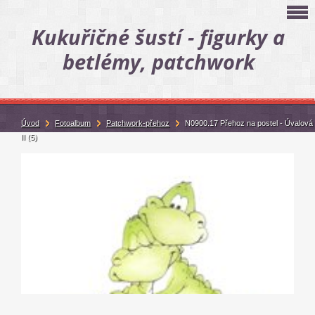
Kukuřičné šustí - figurky a
betlémy, patchwork
Úvod
Fotoalbum
Patchwork-přehoz
N0900.17 Přehoz na postel - Úvalová
II (5)