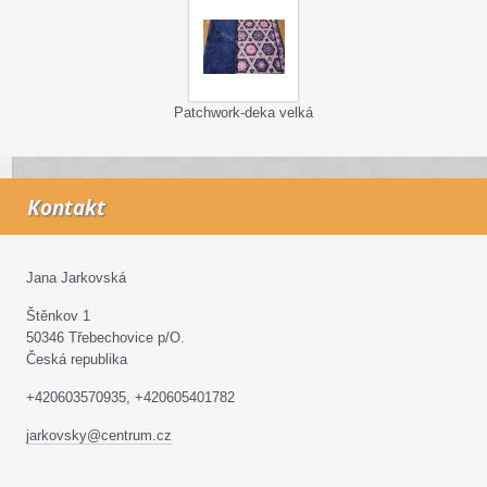
Patchwork-deka velká
Kontakt
Jana Jarkovská
Štěnkov 1
50346 Třebechovice p/O.
Česká republika
+420603570935, +420605401782
jarkovsky@centrum.cz