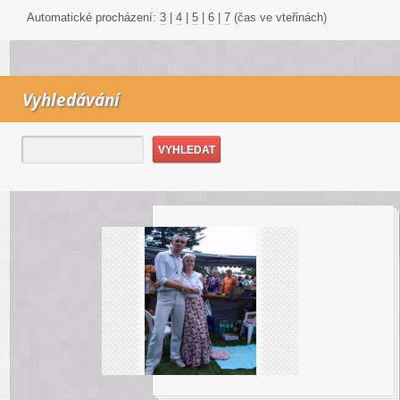
Automatické procházení:
3
|
4
|
5
|
6
|
7
(čas ve vteřinách)
Vyhledávání