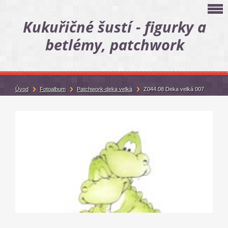
Kukuřičné šustí - figurky a
betlémy, patchwork
Úvod
Fotoalbum
Patchwork-deka velká
Z044.08 Deka velká 007