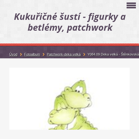
Kukuřičné šustí - figurky a
betlémy, patchwork
Úvod
Fotoalbum
Patchwork-deka velká
Y084.09 Deka velká - Štěnkovská