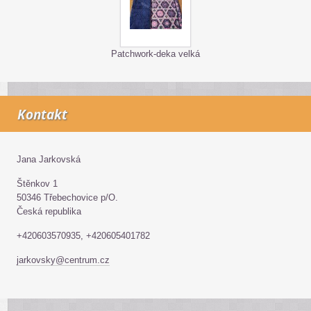
Patchwork-deka velká
Kontakt
Jana Jarkovská
Štěnkov 1
50346 Třebechovice p/O.
Česká republika
+420603570935, +420605401782
jarkovsky@centrum.cz