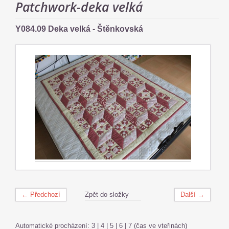
Patchwork-deka velká
Y084.09 Deka velká - Štěnkovská
← Předchozí
Zpět do složky
Další →
Automatické procházení:
3
|
4
|
5
|
6
|
7
(čas ve vteřinách)