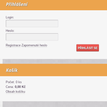
Přihlášení
Login:
Heslo:
Registrace
Zapomenuté heslo
Košík
Počet: 0 ks
Cena:
0,00 Kč
Obsah košíku