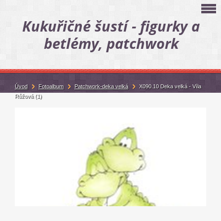
Kukuřičné šustí - figurky a
betlémy, patchwork
Úvod
Fotoalbum
Patchwork-deka velká
X090.10 Deka velká - Víla
Růžová (1)