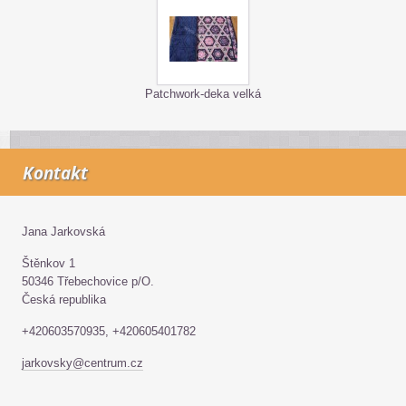
Patchwork-deka velká
Kontakt
Jana Jarkovská
Štěnkov 1
50346 Třebechovice p/O.
Česká republika
+420603570935, +420605401782
jarkovsky@centrum.cz