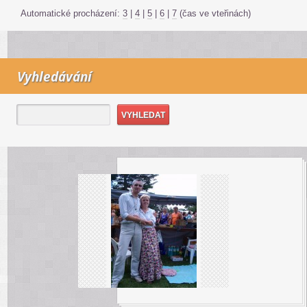
Automatické procházení:
3
|
4
|
5
|
6
|
7
(čas ve vteřinách)
Vyhledávání