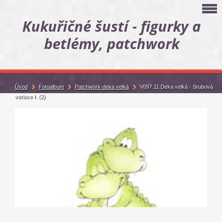
Kukuřičné šustí - figurky a
betlémy, patchwork
Úvod
Fotoalbum
Patchwork-deka velká
V097.11 Deka velká - Srubová
variace I. (2)