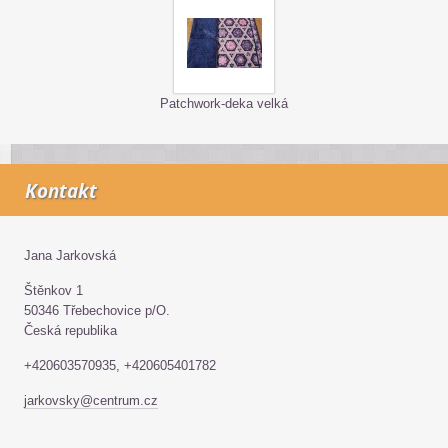
Patchwork-deka velká
Kontakt
Jana Jarkovská
Štěnkov 1
50346 Třebechovice p/O.
Česká republika
+420603570935, +420605401782
jarkovsky@centrum.cz