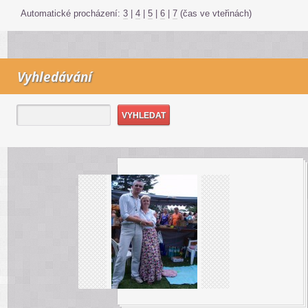
Automatické procházení:
3
|
4
|
5
|
6
|
7
(čas ve vteřinách)
Vyhledávání