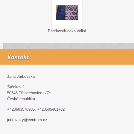
Patchwork-deka velká
Kontakt
Jana Jarkovská
Štěnkov 1
50346 Třebechovice p/O.
Česká republika
+420603570935, +420605401782
jarkovsky@centrum.cz