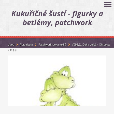
Kukuřičné šustí - figurky a
betlémy, patchwork
Úvod
Fotoalbum
Patchwork-deka velká
V093.11 Deka velká - Chrpová
víla (3)