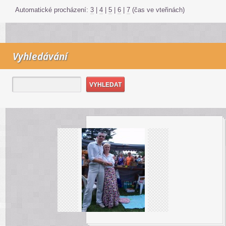
Automatické procházení:
3
|
4
|
5
|
6
|
7
(čas ve vteřinách)
Vyhledávání