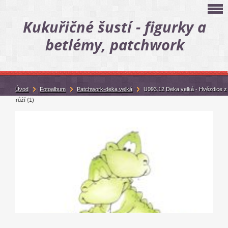
Kukuřičné šustí - figurky a
betlémy, patchwork
Úvod
Fotoalbum
Patchwork-deka velká
U093.12 Deka velká - Hvězdice z
růží (1)