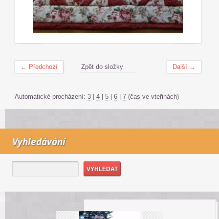
← Předchozí
Zpět do složky
Další →
Automatické procházení:
3
|
4
|
5
|
6
|
7
(čas ve vteřinách)
Vyhledávání