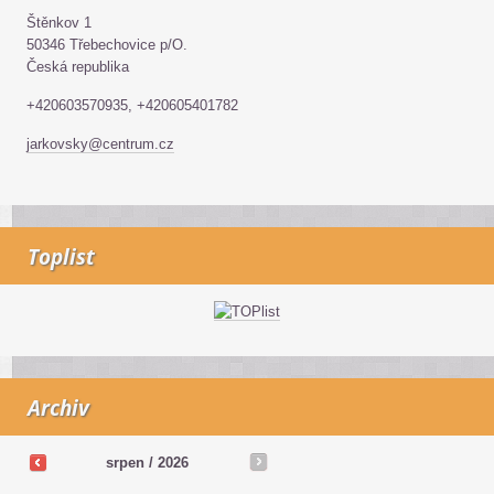
Štěnkov 1
50346 Třebechovice p/O.
Česká republika
+420603570935, +420605401782
jarkovsky@centrum.cz
Toplist
Archiv
srpen / 2026