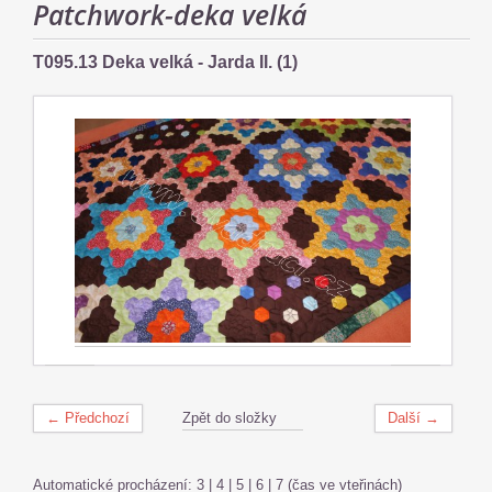
Patchwork-deka velká
T095.13 Deka velká - Jarda II. (1)
← Předchozí
Zpět do složky
Další →
Automatické procházení:
3
|
4
|
5
|
6
|
7
(čas ve vteřinách)