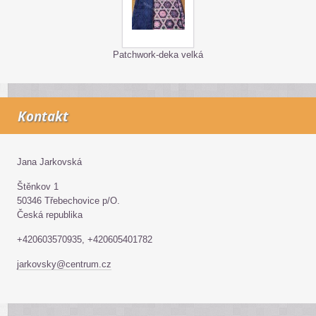
Patchwork-deka velká
Kontakt
Jana Jarkovská
Štěnkov 1
50346 Třebechovice p/O.
Česká republika
+420603570935, +420605401782
jarkovsky@centrum.cz