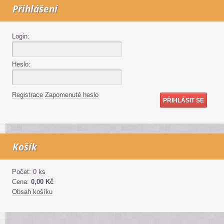
Přihlášení
Login:
Heslo:
Registrace
Zapomenuté heslo
Košík
Počet: 0 ks
Cena:
0,00 Kč
Obsah košíku