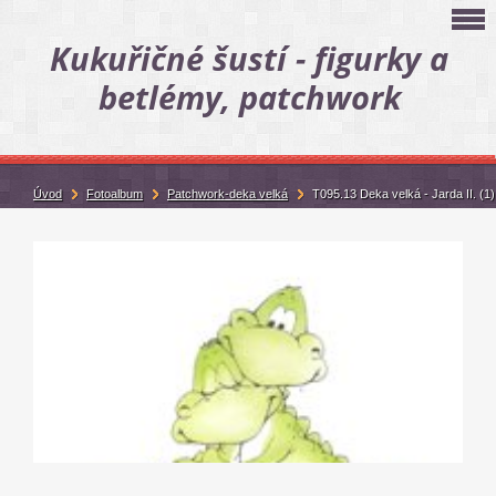
Kukuřičné šustí - figurky a
betlémy, patchwork
Úvod
Fotoalbum
Patchwork-deka velká
T095.13 Deka velká - Jarda II. (1)