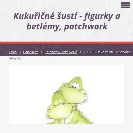
Kukuřičné šustí - figurky a
betlémy, patchwork
Úvod
Fotoalbum
Patchwork-deka velká
T088.13 Deka velká - V barvách
duhy (4)