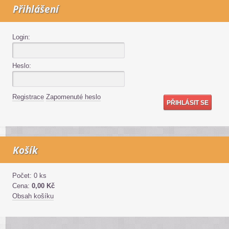
Přihlášení
Login:
Heslo:
Registrace
Zapomenuté heslo
Košík
Počet: 0 ks
Cena:
0,00 Kč
Obsah košíku