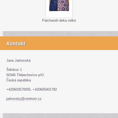
Patchwork-deka velká
Kontakt
Jana Jarkovská
Štěnkov 1
50346 Třebechovice p/O.
Česká republika
+420603570935, +420605401782
jarkovsky@centrum.cz