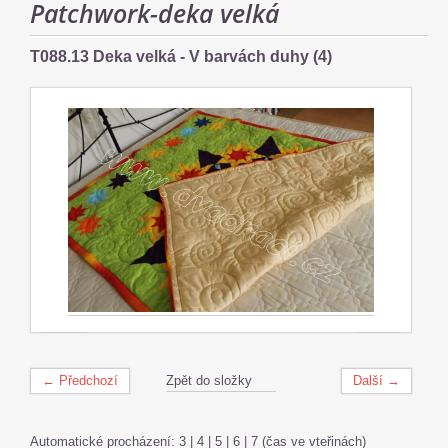
Patchwork-deka velká
T088.13 Deka velká - V barvách duhy (4)
← Předchozí
Zpět do složky
Další →
Automatické procházení:
3
|
4
|
5
|
6
|
7
(čas ve vteřinách)