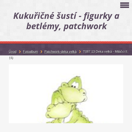
Kukuřičné šustí - figurky a
betlémy, patchwork
Úvod
Fotoalbum
Patchwork-deka velká
T087.13 Deka velká - Miláčci II.
(4)