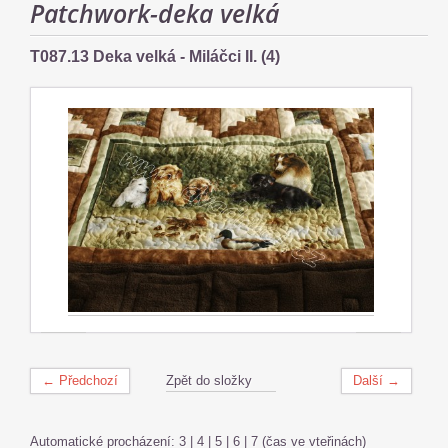
Patchwork-deka velká
T087.13 Deka velká - Miláčci II. (4)
← Předchozí
Zpět do složky
Další →
Automatické procházení:
3
|
4
|
5
|
6
|
7
(čas ve vteřinách)