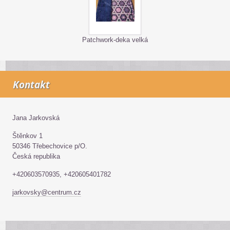
Patchwork-deka velká
Kontakt
Jana Jarkovská
Štěnkov 1
50346 Třebechovice p/O.
Česká republika
+420603570935, +420605401782
jarkovsky@centrum.cz