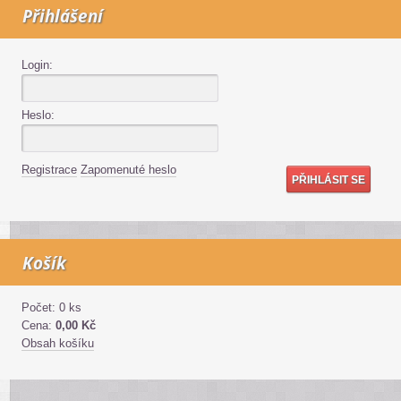
Přihlášení
Login:
Heslo:
Registrace
Zapomenuté heslo
Košík
Počet: 0 ks
Cena:
0,00 Kč
Obsah košíku