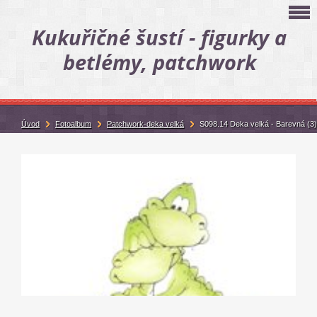
Kukuřičné šustí - figurky a
betlémy, patchwork
Úvod
Fotoalbum
Patchwork-deka velká
S098.14 Deka velká - Barevná (3)