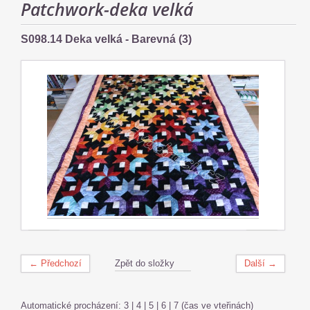
Patchwork-deka velká
S098.14 Deka velká - Barevná (3)
← Předchozí
Zpět do složky
Další →
Automatické procházení:
3
|
4
|
5
|
6
|
7
(čas ve vteřinách)