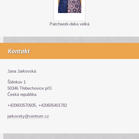
Patchwork-deka velká
Kontakt
Jana Jarkovská
Štěnkov 1
50346 Třebechovice p/O.
Česká republika
+420603570935, +420605401782
jarkovsky@centrum.cz