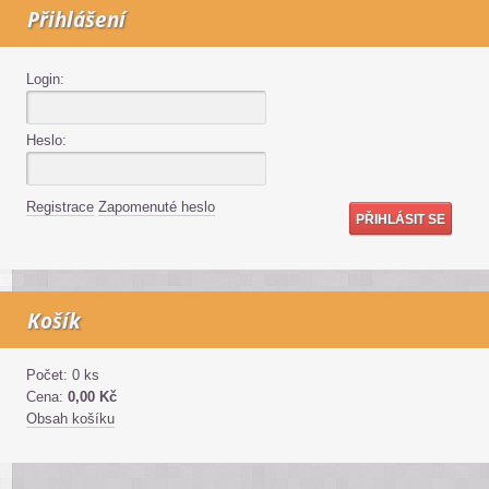
Přihlášení
Login:
Heslo:
Registrace
Zapomenuté heslo
Košík
Počet: 0 ks
Cena:
0,00 Kč
Obsah košíku