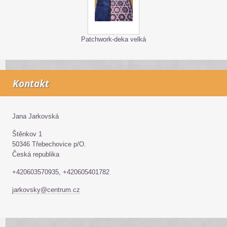
Patchwork-deka velká
Kontakt
Jana Jarkovská
Štěnkov 1
50346 Třebechovice p/O.
Česká republika
+420603570935, +420605401782
jarkovsky@centrum.cz