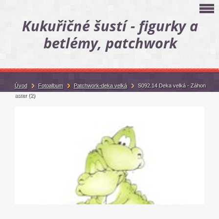
Kukuřičné šustí - figurky a
betlémy, patchwork
Úvod
Fotoalbum
Patchwork-deka velká
S092.14 Deka velká - Záhon
aster (2)