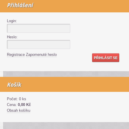
Přihlášení
Login:
Heslo:
Registrace
Zapomenuté heslo
Košík
Počet: 0 ks
Cena:
0,00 Kč
Obsah košíku