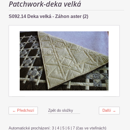
Patchwork-deka velká
S092.14 Deka velká - Záhon aster (2)
← Předchozí
Zpět do složky
Další →
Automatické procházení:
3
|
4
|
5
|
6
|
7
(čas ve vteřinách)