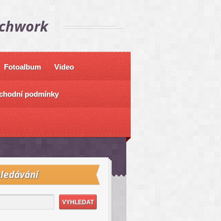
tchwork
Fotoalbum
Video
chodní podmínky
ledávání