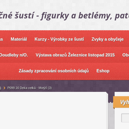
čné šustí - figurky a betlémy, pa
ás
Materiál
Kurzy - Výrobky ze šustí
Zvyky a obyčeje
Doudleby n/O.
Výstava obrazů Železnice listopad 2015
Ob
Zásady zpracování osobních údajů
Eshop
á
P099.16 Deka velká - Motýlí (3)
Vyh