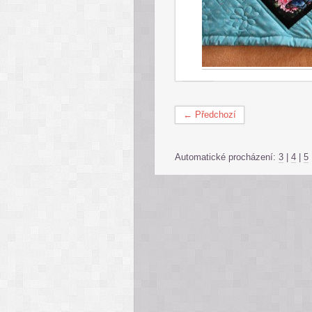
← Předchozí
Automatické procházení:
3
|
4
|
5