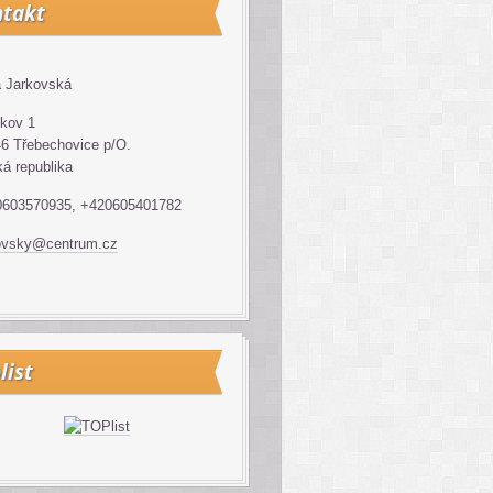
takt
 Jarkovská
kov 1
6 Třebechovice p/O.
á republika
0603570935, +420605401782
ovsky@centrum.cz
list