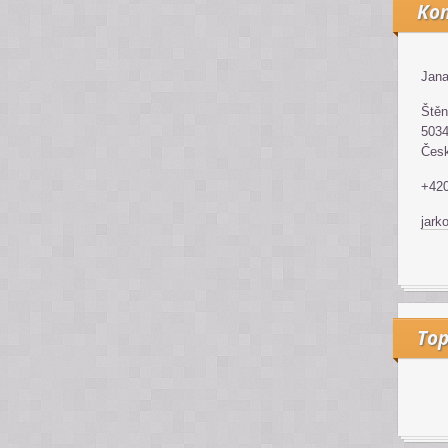
Kon
Jana
Štěn
5034
Česk
+42
jark
Top