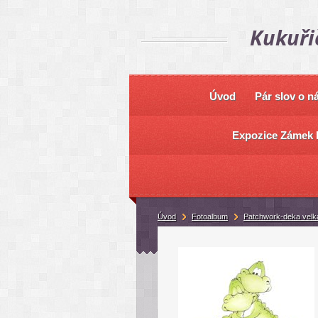
Kukuři
Úvod
Pár slov o n
Expozice Zámek 
Úvod
Fotoalbum
Patchwork-deka velk