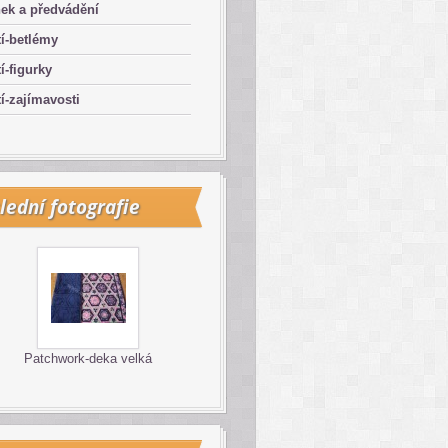
ek a předvádění
í-betlémy
í-figurky
í-zajímavosti
lední fotografie
Patchwork-deka velká