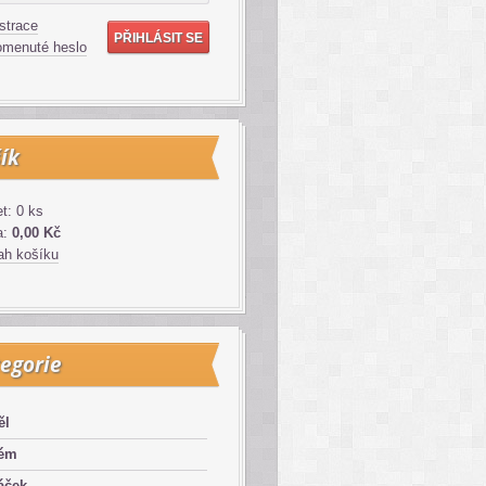
strace
menuté heslo
ík
t: 0 ks
a:
0,00 Kč
h košíku
egorie
ěl
lém
áček