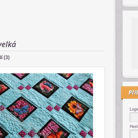
velká
í (3)
Při
Logi
Hesl