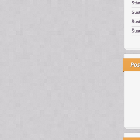
Stán
Šust
Šust
Šust
Pos