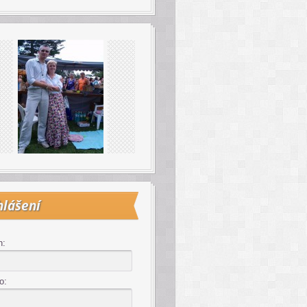
hlášení
n:
o: