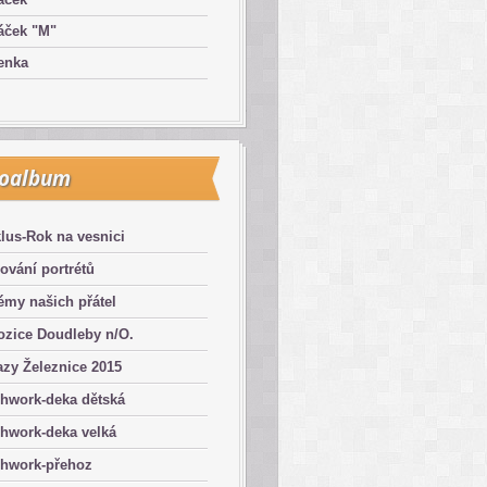
áček "M"
enka
toalbum
lus-Rok na vesnici
ování portrétů
émy našich přátel
ozice Doudleby n/O.
zy Železnice 2015
chwork-deka dětská
hwork-deka velká
chwork-přehoz