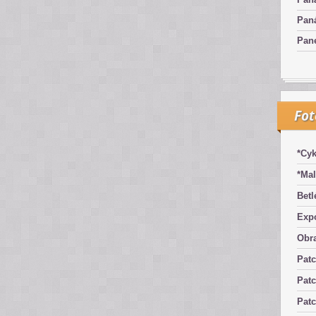
Pan
Pan
Fo
*Cyk
*Mal
Betl
Exp
Obra
Pat
Patc
Pat