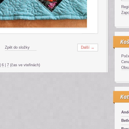
Regi
Zapo
Koš
Zpět do složky
Další →
Poče
Cen
|
6
|
7
(čas ve vteřinách)
Obsa
Kat
And
Bet
Pan