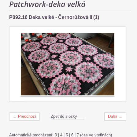
Patchwork-deka velká
P092.16 Deka velké - Černorůžová II (1)
← Předchozí
Zpět do složky
Další →
Automatické procházení:
3
|
4
|
5
|
6
|
7
(čas ve vteřinách)