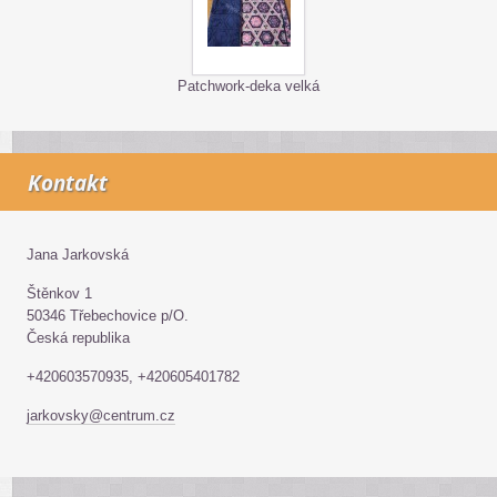
Patchwork-deka velká
Kontakt
Jana Jarkovská
Štěnkov 1
50346 Třebechovice p/O.
Česká republika
+420603570935, +420605401782
jarkovsky@centrum.cz