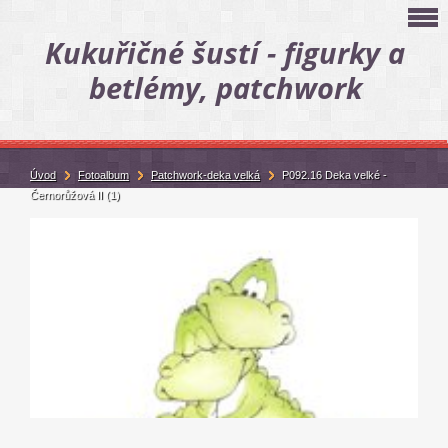
Kukuřičné šustí - figurky a
betlémy, patchwork
Úvod
Fotoalbum
Patchwork-deka velká
P092.16 Deka velké -
Černorůžová II (1)