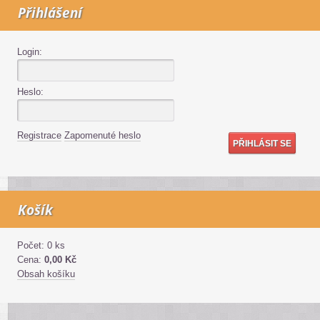
Přihlášení
Login:
Heslo:
Registrace
Zapomenuté heslo
Košík
Počet: 0 ks
Cena:
0,00 Kč
Obsah košíku