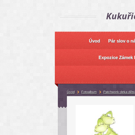
Kukuři
Úvod
Pár slov o n
Expozice Zámek 
Úvod
Fotoalbum
Patchwork-deka děts