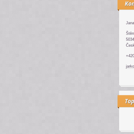
Kon
Jana
Štěn
5034
Česk
+42
jark
Top