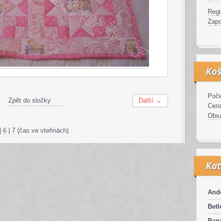
Regi
Zapo
Koš
Poče
Zpět do složky
Další →
Cen
Obsa
|
6
|
7
(čas ve vteřinách)
Kat
And
Bet
Pan