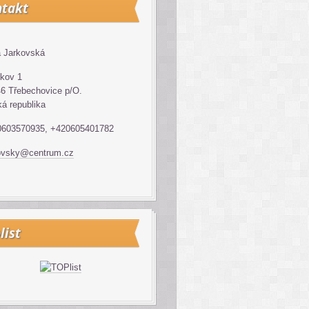
takt
 Jarkovská
kov 1
6 Třebechovice p/O.
á republika
0603570935, +420605401782
ovsky@centrum.cz
list