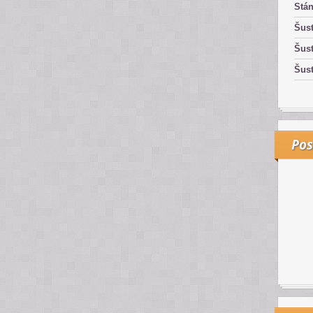
Stán
Šust
Šust
Šust
Pos