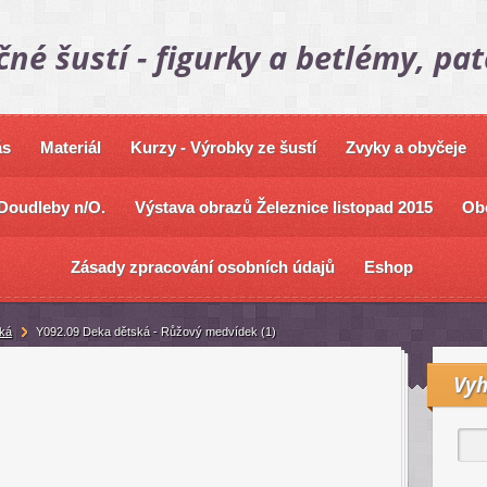
čné šustí - figurky a betlémy, pa
ás
Materiál
Kurzy - Výrobky ze šustí
Zvyky a obyčeje
Doudleby n/O.
Výstava obrazů Železnice listopad 2015
Ob
Zásady zpracování osobních údajů
Eshop
ká
Y092.09 Deka dětská - Růžový medvídek (1)
Vyh