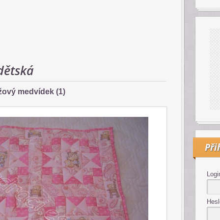
dětská
žový medvídek (1)
Při
Logi
Hesl