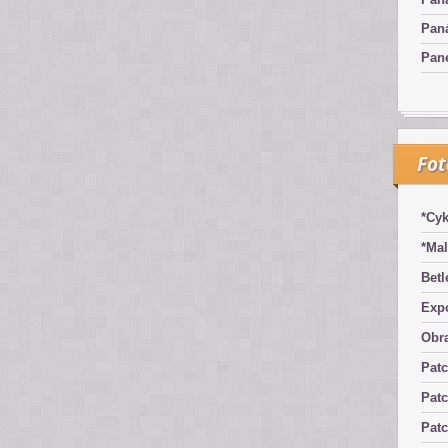
Pan
Pan
Fo
*Cyk
*Mal
Betl
Exp
Obra
Pat
Patc
Pat