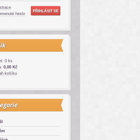
strace
menuté heslo
ík
t: 0 ks
a:
0,00 Kč
h košíku
egorie
ěl
lém
áček