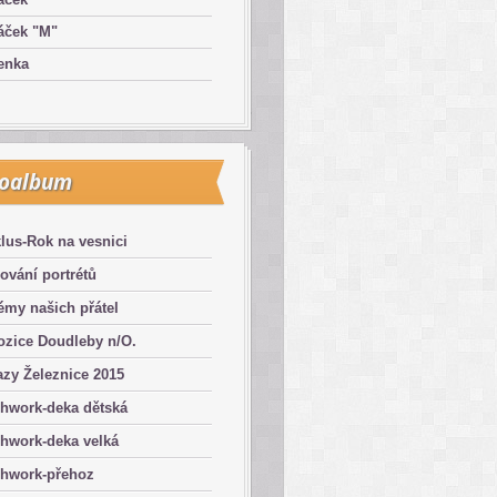
áček "M"
enka
toalbum
lus-Rok na vesnici
ování portrétů
émy našich přátel
ozice Doudleby n/O.
zy Železnice 2015
chwork-deka dětská
hwork-deka velká
chwork-přehoz