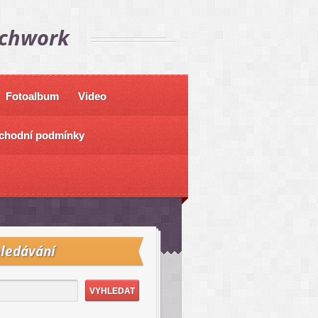
tchwork
Fotoalbum
Video
chodní podmínky
ledávání