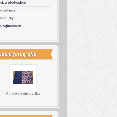
ek a předvádění
í-betlémy
í-figurky
í-zajímavosti
lední fotografie
Patchwork-deka velká