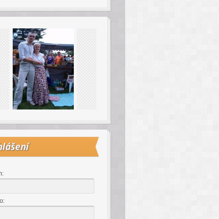
hlášení
n:
o: