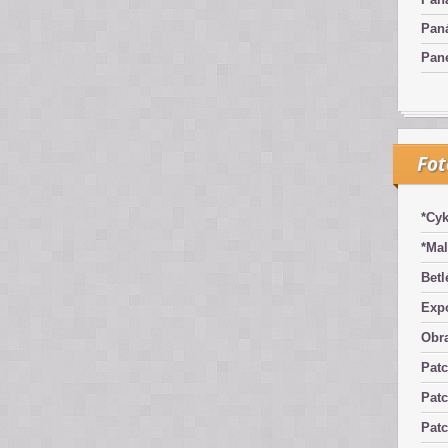
Pan
Pan
Fo
*Cyk
*Mal
Betl
Exp
Obra
Pat
Patc
Pat