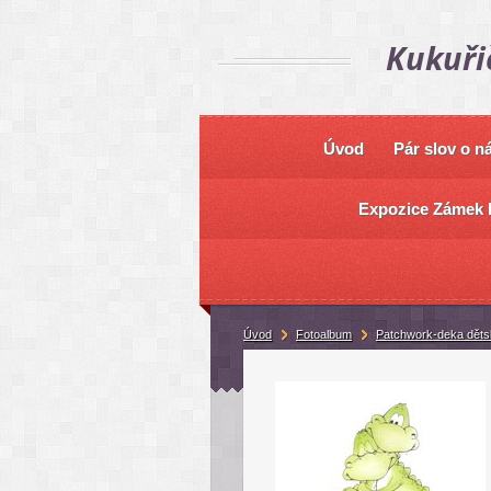
Kukuři
Úvod
Pár slov o n
Expozice Zámek 
Úvod
Fotoalbum
Patchwork-deka děts