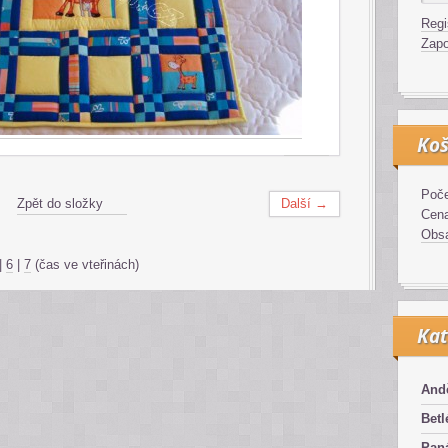
Regi
Zapo
Koš
Poče
Zpět do složky
Další →
Cen
Obsa
|
6
|
7
(čas ve vteřinách)
Kat
And
Bet
Pan