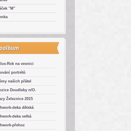
áček "M"
enka
toalbum
lus-Rok na vesnici
ování portrétů
émy našich přátel
ozice Doudleby n/O.
zy Železnice 2015
chwork-deka dětská
hwork-deka velká
chwork-přehoz