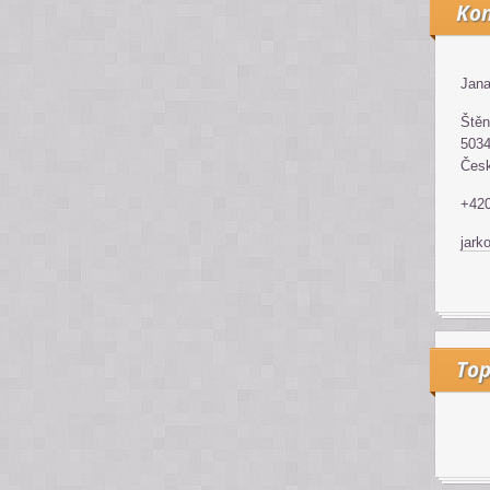
Kon
Jana
Štěn
5034
Česk
+42
jark
Top