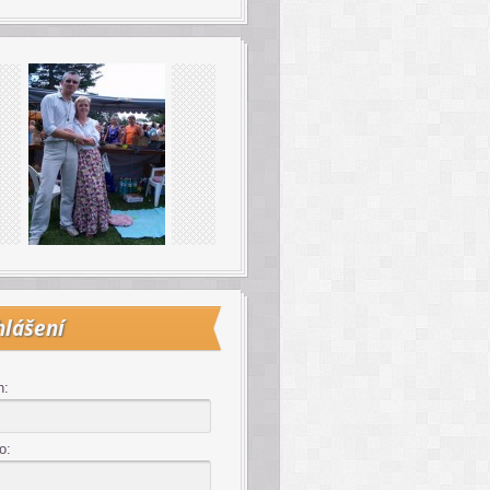
hlášení
n:
o: