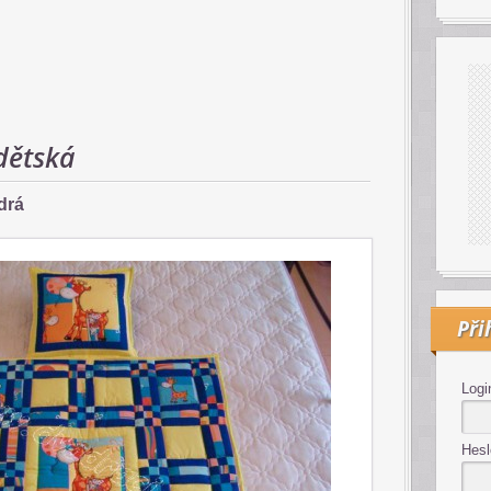
dětská
drá
Při
Logi
Hesl