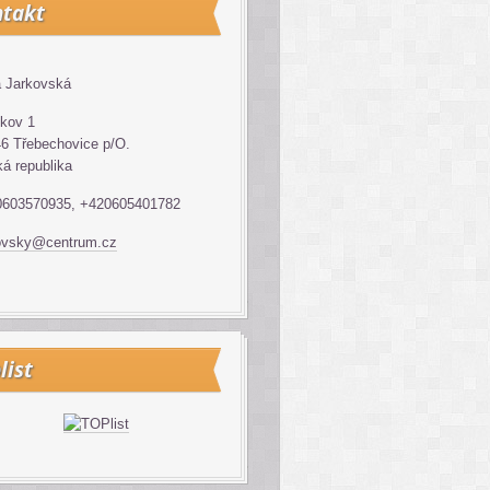
takt
 Jarkovská
kov 1
6 Třebechovice p/O.
á republika
0603570935, +420605401782
ovsky@centrum.cz
list