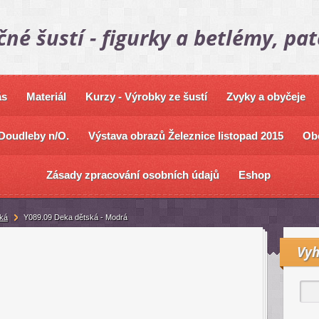
čné šustí - figurky a betlémy, pa
ás
Materiál
Kurzy - Výrobky ze šustí
Zvyky a obyčeje
Doudleby n/O.
Výstava obrazů Železnice listopad 2015
Ob
Zásady zpracování osobních údajů
Eshop
ká
Y089.09 Deka dětská - Modrá
Vyh