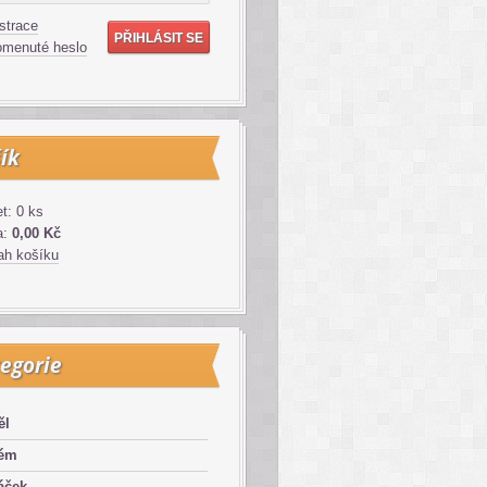
strace
menuté heslo
ík
t: 0 ks
a:
0,00 Kč
h košíku
egorie
ěl
lém
áček