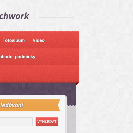
tchwork
Fotoalbum
Video
chodní podmínky
ledávání