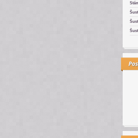
Stán
Šust
Šust
Šust
Pos