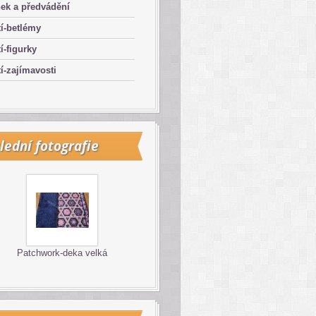
ek a předvádění
í-betlémy
í-figurky
í-zajímavosti
lední fotografie
Patchwork-deka velká