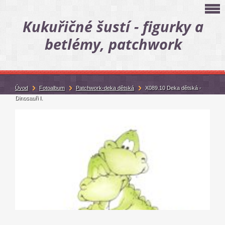
Kukuřičné šustí - figurky a
betlémy, patchwork
Úvod
Fotoalbum
Patchwork-deka dětská
X089.10 Deka dětská -
Dinosauři I.