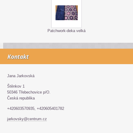
Patchwork-deka velká
Kontakt
Jana Jarkovská
Štěnkov 1
50346 Třebechovice p/O.
Česká republika
+420603570935, +420605401782
jarkovsky@centrum.cz