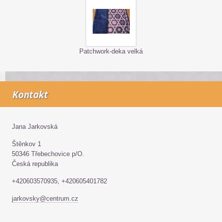
Patchwork-deka velká
Kontakt
Jana Jarkovská
Štěnkov 1
50346 Třebechovice p/O.
Česká republika
+420603570935, +420605401782
jarkovsky@centrum.cz