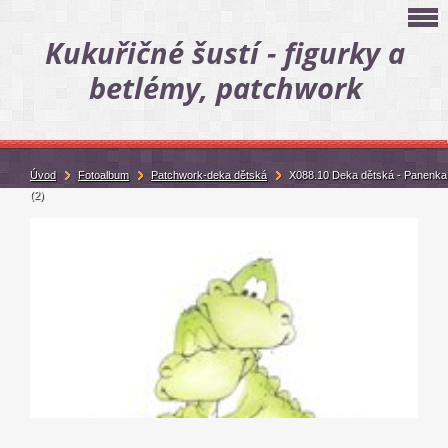
Kukuřičné šustí - figurky a
betlémy, patchwork
Úvod
Fotoalbum
Patchwork-deka dětská
X088.10 Deka dětská - Panenka
(2)