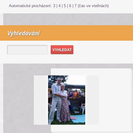
Automatické procházení:
3
|
4
|
5
|
6
|
7
(čas ve vteřinách)
Vyhledávání