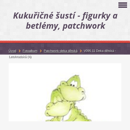
Kukuřičné šustí - figurky a
betlémy, patchwork
Úvod
Fotoalbum
Patchwork-deka dětská
V095.11 Deka dětská -
Letohradská (4)