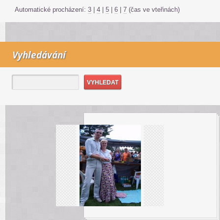
Automatické procházení:
3
|
4
|
5
|
6
|
7
(čas ve vteřinách)
Vyhledávání