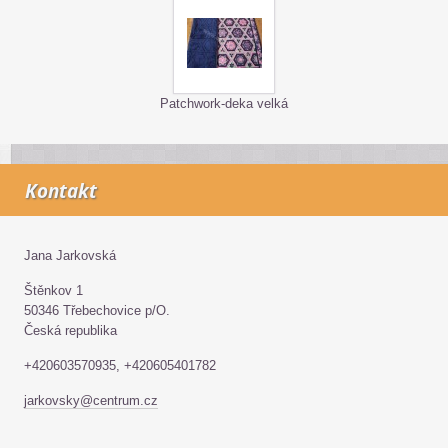
Patchwork-deka velká
Kontakt
Jana Jarkovská
Štěnkov 1
50346 Třebechovice p/O.
Česká republika
+420603570935, +420605401782
jarkovsky@centrum.cz