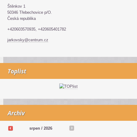
Štěnkov 1
50346 Třebechovice p/O.
Česká republika
+420603570935, +420605401782
jarkovsky@centrum.cz
Toplist
Archiv
srpen / 2026