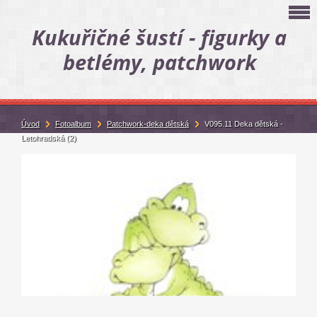
Kukuřičné šustí - figurky a
betlémy, patchwork
Úvod
Fotoalbum
Patchwork-deka dětská
V095.11 Deka dětská -
Letohradská (2)