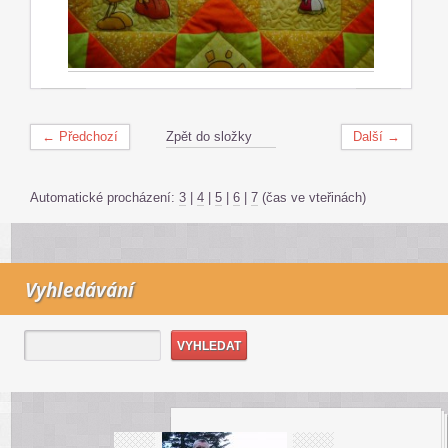
← Předchozí
Zpět do složky
Další →
Automatické procházení:
3
|
4
|
5
|
6
|
7
(čas ve vteřinách)
Vyhledávání