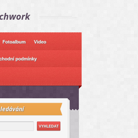
tchwork
Fotoalbum
Video
chodní podmínky
ledávání