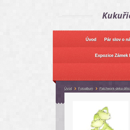
Kukuři
Úvod
Pár slov o n
Expozice Zámek 
Úvod
Fotoalbum
Patchwork-deka děts