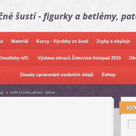
čné šustí - figurky a betlémy, pa
ás
Materiál
Kurzy - Výrobky ze šustí
Zvyky a obyčeje
Doudleby n/O.
Výstava obrazů Železnice listopad 2015
Ob
Zásady zpracování osobních údajů
Eshop
ká
U099.12 Deka dětská - Vláček
Vyh