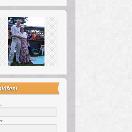
hlášení
n:
o: