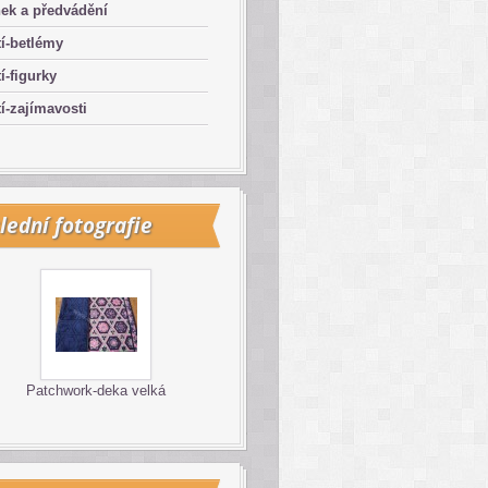
ek a předvádění
í-betlémy
í-figurky
í-zajímavosti
lední fotografie
Patchwork-deka velká