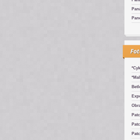
Pan
Pan
Fo
*Cyk
*Mal
Betl
Exp
Obra
Pat
Patc
Pat