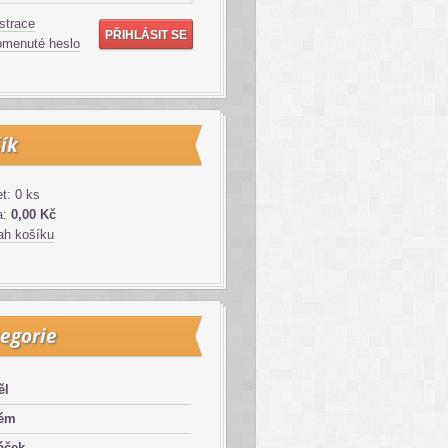
strace
menuté heslo
ík
t: 0 ks
a:
0,00 Kč
h košíku
egorie
ěl
lém
áček