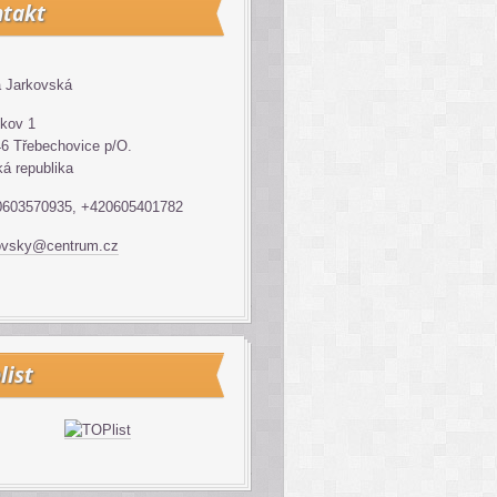
takt
 Jarkovská
kov 1
6 Třebechovice p/O.
á republika
0603570935, +420605401782
ovsky@centrum.cz
list