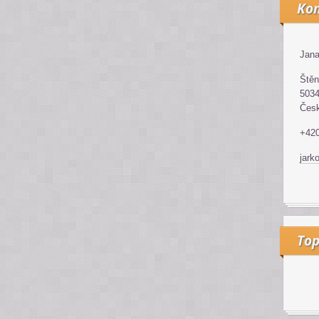
Kon
Jana
Štěn
5034
Česk
+42
jark
Top