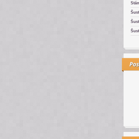
Stán
Šust
Šust
Šust
Pos