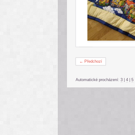
← Předchozí
Automatické procházení:
3
|
4
|
5