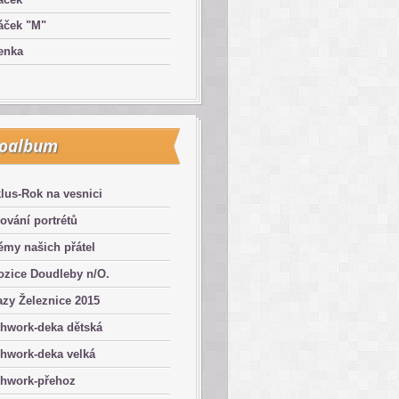
áček "M"
enka
toalbum
lus-Rok na vesnici
ování portrétů
émy našich přátel
ozice Doudleby n/O.
zy Železnice 2015
chwork-deka dětská
hwork-deka velká
chwork-přehoz