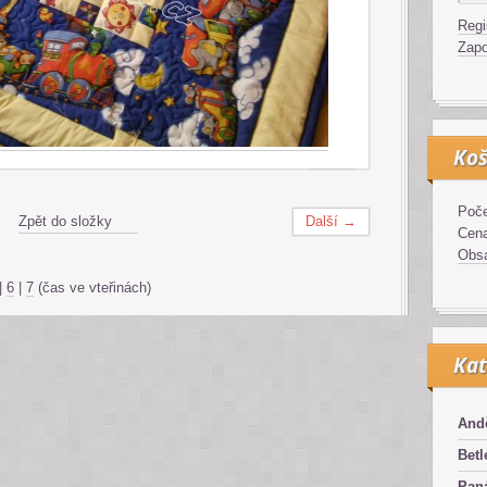
Regi
Zapo
Koš
Poče
Zpět do složky
Další →
Cen
Obsa
|
6
|
7
(čas ve vteřinách)
Kat
And
Bet
Pan