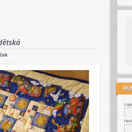
dětská
áček
Při
Logi
Hesl