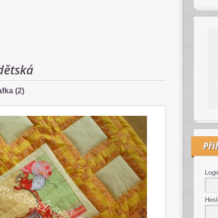
dětská
fka (2)
Při
Logi
Hesl