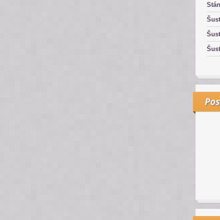
Stán
Šust
Šust
Šust
Pos