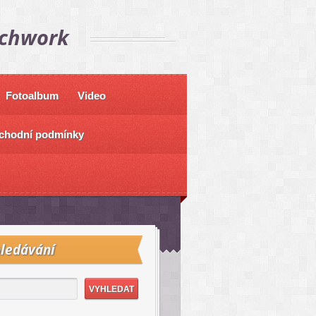
tchwork
Fotoalbum
Video
chodní podmínky
ledávání