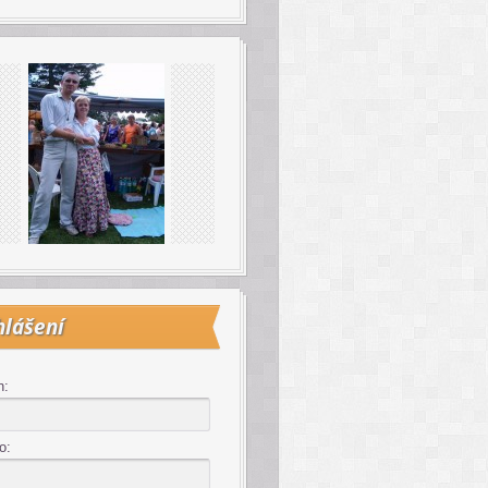
hlášení
n:
o: