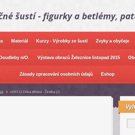
čné šustí - figurky a betlémy, pa
ás
Materiál
Kurzy - Výrobky ze šustí
Zvyky a obyčeje
Doudleby n/O.
Výstava obrazů Železnice listopad 2015
Ob
Zásady zpracování osobních údajů
Eshop
ká
U093.12 Deka dětská - Žirafka (2)
Vyh