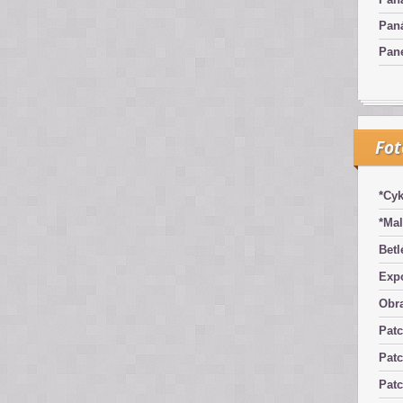
Pan
Pan
Fo
*Cyk
*Mal
Betl
Exp
Obra
Pat
Patc
Pat