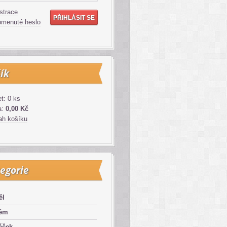
strace
menuté heslo
ík
t: 0 ks
a:
0,00 Kč
h košíku
egorie
ěl
lém
áček