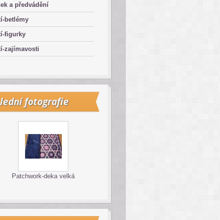
ek a předvádění
í-betlémy
í-figurky
í-zajímavosti
lední fotografie
Patchwork-deka velká