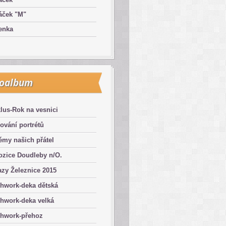
áček "M"
enka
toalbum
lus-Rok na vesnici
ování portrétů
émy našich přátel
ozice Doudleby n/O.
zy Železnice 2015
chwork-deka dětská
hwork-deka velká
chwork-přehoz