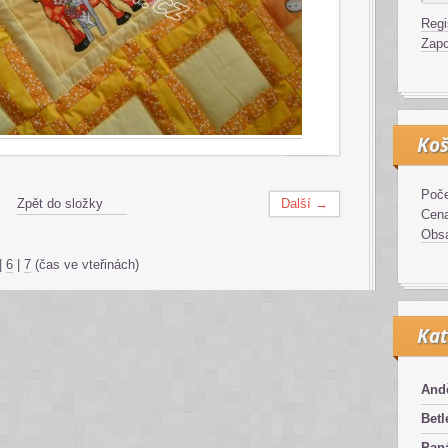
Regi
Zapo
Koš
Poče
Zpět do složky
Další →
Cen
Obsa
|
6
|
7
(čas ve vteřinách)
Kat
And
Bet
Pan