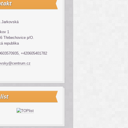
takt
 Jarkovská
kov 1
6 Třebechovice p/O.
á republika
0603570935, +420605401782
ovsky@centrum.cz
list