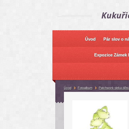
Kukuři
Úvod
Pár slov o n
Expozice Zámek 
Úvod
Fotoalbum
Patchwork-deka děts