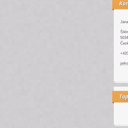
Kon
Jana
Štěn
5034
Česk
+42
jark
Top