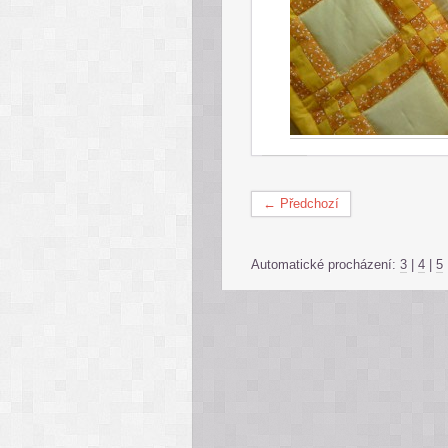
← Předchozí
Automatické procházení:
3
|
4
|
5