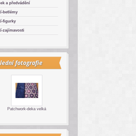
ek a předvádění
í-betlémy
í-figurky
í-zajímavosti
lední fotografie
Patchwork-deka velká