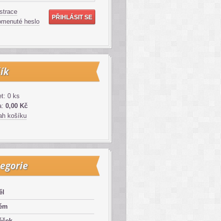
strace
menuté heslo
ík
t: 0 ks
a:
0,00 Kč
h košíku
egorie
ěl
lém
áček