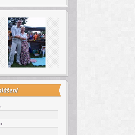
hlášení
n:
o: