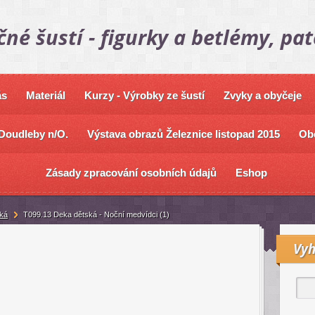
čné šustí - figurky a betlémy, pa
ás
Materiál
Kurzy - Výrobky ze šustí
Zvyky a obyčeje
Doudleby n/O.
Výstava obrazů Železnice listopad 2015
Ob
Zásady zpracování osobních údajů
Eshop
ká
T099.13 Deka dětská - Noční medvídci (1)
Vyh