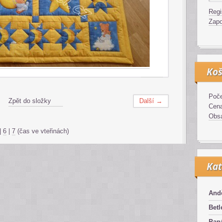
Regi
Zapo
Koš
Poče
Zpět do složky
Další →
Cen
Obsa
|
6
|
7
(čas ve vteřinách)
Kat
And
Bet
Pan