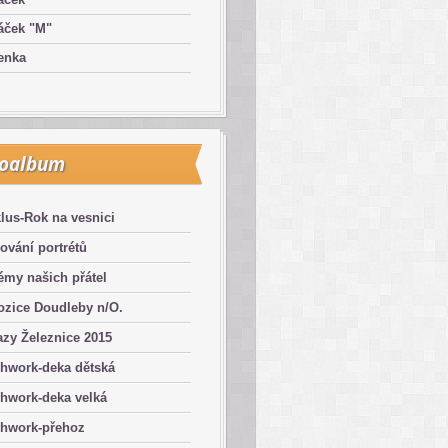
áček "M"
enka
toalbum
lus-Rok na vesnici
ování portrétů
émy našich přátel
ozice Doudleby n/O.
zy Železnice 2015
chwork-deka dětská
hwork-deka velká
chwork-přehoz