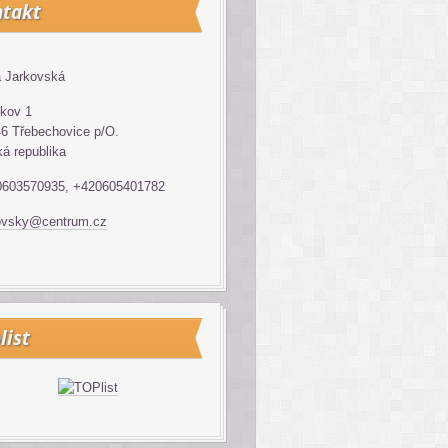
takt
 Jarkovská
kov 1
6 Třebechovice p/O.
á republika
0603570935, +420605401782
ovsky@centrum.cz
list