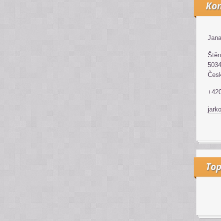
Kon
Jana
Štěn
5034
Česk
+42
jark
Top