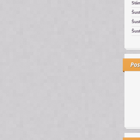
Stán
Šust
Šust
Šust
Pos