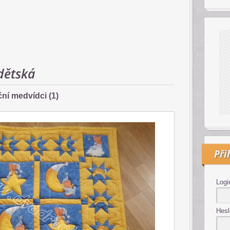
dětská
ní medvídci (1)
Při
Logi
Hesl