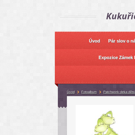
Kukuři
Úvod
Pár slov o n
Expozice Zámek 
Úvod
Fotoalbum
Patchwork-deka děts