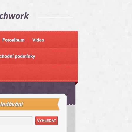
tchwork
Fotoalbum
Video
chodní podmínky
ledávání