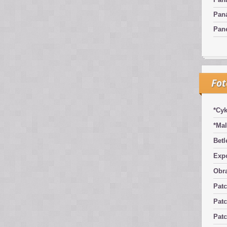
Pan
Pan
Fo
*Cyk
*Mal
Betl
Exp
Obra
Pat
Patc
Pat