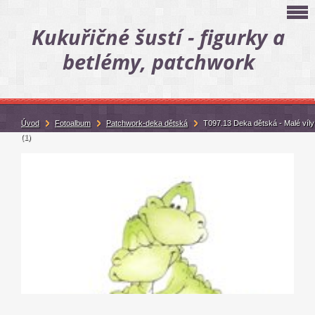
Kukuřičné šustí - figurky a
betlémy, patchwork
Úvod
Fotoalbum
Patchwork-deka dětská
T097.13 Deka dětská - Malé víly
(1)