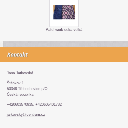
Patchwork-deka velká
Kontakt
Jana Jarkovská
Štěnkov 1
50346 Třebechovice p/O.
Česká republika
+420603570935, +420605401782
jarkovsky@centrum.cz