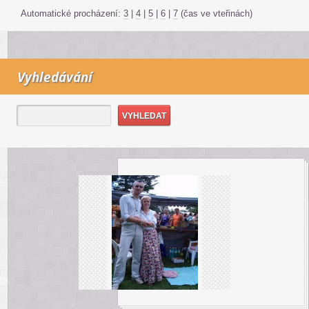
Automatické procházení:
3
|
4
|
5
|
6
|
7
(čas ve vteřinách)
Vyhledávání