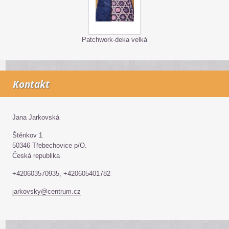
Patchwork-deka velká
Kontakt
Jana Jarkovská
Štěnkov 1
50346 Třebechovice p/O.
Česká republika
+420603570935, +420605401782
jarkovsky@centrum.cz