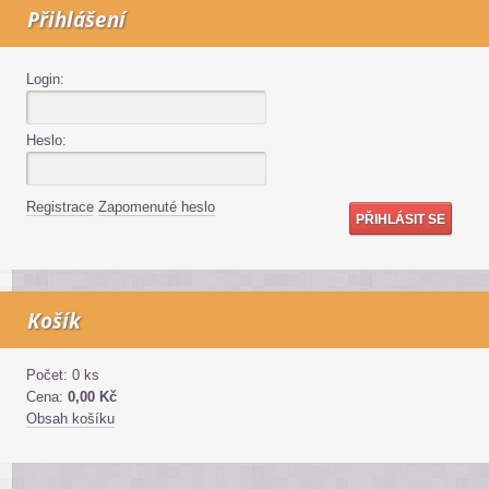
Přihlášení
Login:
Heslo:
Registrace
Zapomenuté heslo
Košík
Počet: 0 ks
Cena:
0,00 Kč
Obsah košíku