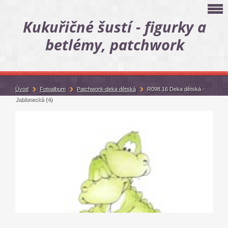
Kukuřičné šustí - figurky a
betlémy, patchwork
Úvod
Fotoalbum
Patchwork-deka dětská
R098.16 Deka dětská -
Jablonecká (4)